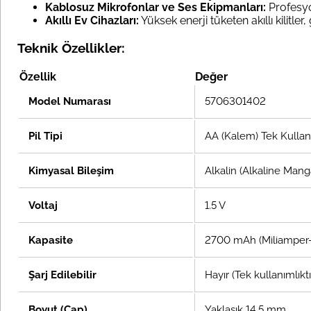
Kablosuz Mikrofonlar ve Ses Ekipmanları:
Profesyon
Akıllı Ev Cihazları:
Yüksek enerji tüketen akıllı kilitle
Teknik Özellikler:
Özellik
Değer
Model Numarası
5706301402
Pil Tipi
AA (Kalem) Tek Kullanı
Kimyasal Bileşim
Alkalin (Alkaline Man
Voltaj
1.5 V
Kapasite
2700 mAh (Miliamper-
Şarj Edilebilir
Hayır (Tek kullanımlıktı
Boyut (Çap)
Yaklaşık 14.5 mm