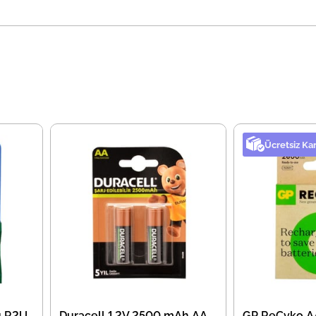
Ücretsiz Ka
u R2U
Duracell 1.2V 2500 mAh AA
GP ReCyko A