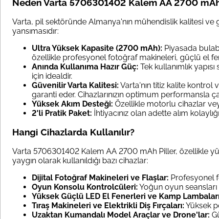
Neden Varta 5706301402 Kalem AA 2700 mAh Pi
Varta, pil sektöründe Almanya'nın mühendislik kalitesi ve gü
yansımasıdır:
Ultra Yüksek Kapasite (2700 mAh):
Piyasada bulabil
özellikle profesyonel fotoğraf makineleri, güçlü el f
Anında Kullanıma Hazır Güç:
Tek kullanımlık yapısı 
için idealdir.
Güvenilir Varta Kalitesi:
Varta'nın titiz kalite kontrol
garanti eder. Cihazlarınızın optimum performansla ça
Yüksek Akım Desteği:
Özellikle motorlu cihazlar vey
2'li Pratik Paket:
İhtiyacınız olan adette alım kolaylı
Hangi Cihazlarda Kullanılır?
Varta 5706301402 Kalem AA 2700 mAh Piller, özellikle yüksek 
yaygın olarak kullanıldığı bazı cihazlar:
Dijital Fotoğraf Makineleri ve Flaşlar:
Profesyonel fo
Oyun Konsolu Kontrolcüleri:
Yoğun oyun seansları 
Yüksek Güçlü LED El Fenerleri ve Kamp Lambaları
Tıraş Makineleri ve Elektrikli Diş Fırçaları:
Yüksek p
Uzaktan Kumandalı Model Araçlar ve Drone'lar:
Gü