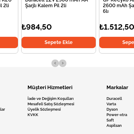
 2li
Şarjlı Kalem Pil 2li
2600 mAh Şar
6lı
₺984,50
₺1.512,5
Sepete Ekle
Sepe
‹
›
Müşteri Hizmetleri
Markalar
İade ve Değişim Koşulları
Duracell
Mesafeli Satış Sözleşmesi
Varta
lar
Üyelik Sözleşmesi
Dyson
KVKK
Power-xtra
Saft
Aspilsan