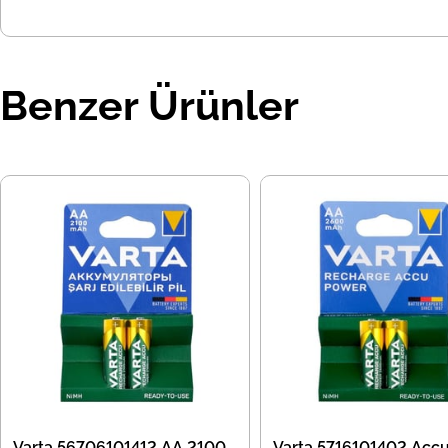
Benzer Ürünler
Varta 56706101412 AA 2100
Varta 5716101402 Acc