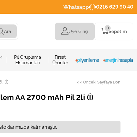
Whatsapp
0216 629 90 40
0
Üye Girişi
Sepetim
Ara
r
Pil Gruplama
Fırsat
Ekipmanları
Ürünler
 (İ)
< < Önceki Sayfaya Dön
em AA 2700 mAh Pil 2li (İ)
stoklarımızda kalmamıştır.