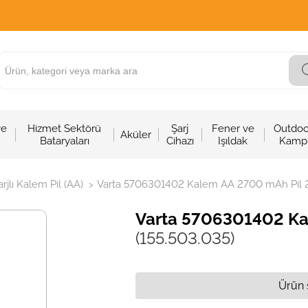
ve
Hizmet Sektörü
Şarj
Fener ve
Outdoo
Aküler
Bataryaları
Cihazı
Işıldak
Kamp
arjlı Kalem Pil (AA)
Varta 5706301402 Kalem AA 2700 mAh Pil 2li
>
Varta 5706301402 Kal
(155.503.035)
Ürün 