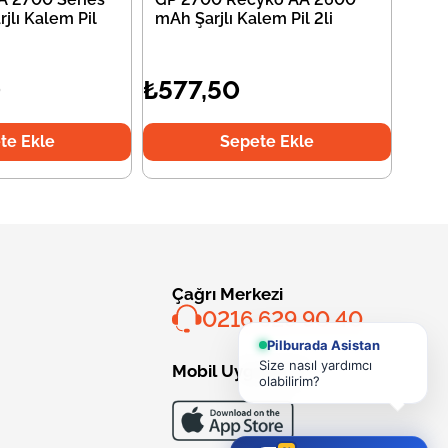
jlı Kalem Pil
mAh Şarjlı Kalem Pil 2li
0
₺577,50
te Ekle
Sepete Ekle
Çağrı Merkezi
0216 629 90 40
Pilburada Asistan
Size nasıl yardımcı
Mobil Uygulama
olabilirim?