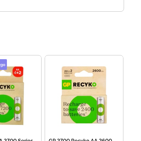
rgo
A 2700 Series
GP 2700 Recyko AA 2600