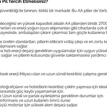
l Tercih Etmelisiniz?
venilirliği ile tanınan, köklü bir markadır. Bu AA piller de Vart
eceğiniz en yüksek kapasiteli alkalin AA pillerden biridir. 27
enerleri ve enerji yoğun oyun ekipmanları gibi cihazlarda çok 
sayesinde, ambalajdan çıkarır çıkarmaz tam güçte kullanıma hazı
 ve üretim standartları, pillerin istikrarlı voltaj çıkışı ve en zo
lışmasını sağlar.
a hızlı enerji deşarjı gerektiren uygulamalar için uygun yüksek
ğı sağlar ve pillerin kutusunda güvenle saklanmasına yardımcı 
enerji ihtiyacı olan ve uzun süreli kesintisiz çalışma gerektire
toğrafçıların ve hobistlerin kesintisiz çekim yapması için ideal
sırasında güç kaybı yaşamamak için.
:
Uzun süreli ve parlak aydınlatma gerektiren durumlar için.
erformans ve uzun kullanım ömrü sunar.
çlü motorlar için yüksek akım deşarjı sağlar.