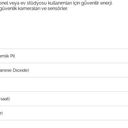
el veya ev stüdyosu kullanımları için güvenilir enerji.
r, güvenlik kameraları ve sensörler.
mlık Pil
ganese Dioxide)
saat)
r)