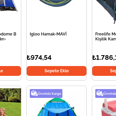
odome B
Igloo Hamak-MAVİ
Freelife 
ırı-
Kişilik Ka
₺974,54
₺1.786,
le
Sepete Ekle
Se
Ücretsiz Kargo
Ücretsi