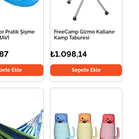
r Pratik Şişme
FreeCamp Gizmo Katlanır
MAVİ
Kamp Taburesi
,87
₺1.098,14
pete Ekle
Sepete Ekle