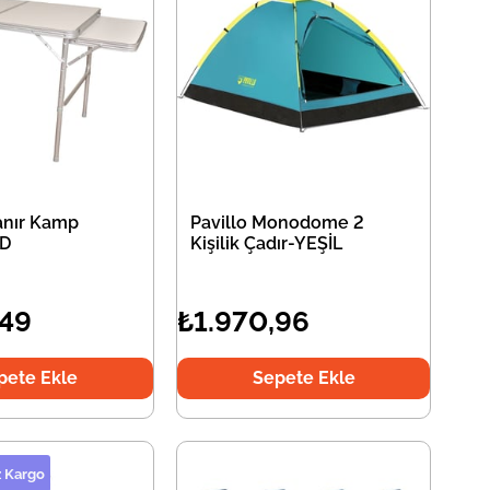
lanır Kamp
Pavillo Monodome 2
TD
Kişilik Çadır-YEŞİL
,49
₺1.970,96
pete Ekle
Sepete Ekle
z Kargo