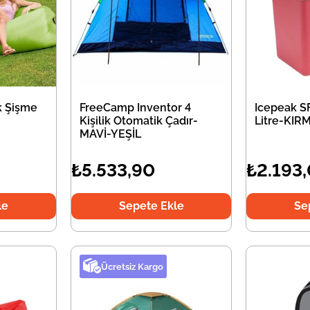
k Şişme
FreeCamp Inventor 4
Icepeak S
Kişilik Otomatik Çadır-
Litre-KIRM
MAVİ-YEŞİL
₺5.533,90
₺2.193
le
Sepete Ekle
Se
Ücretsiz Kargo