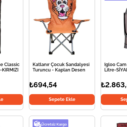
e Classic
Katlanır Çocuk Sandalyesi
Igloo Cam
-KIRMIZI
Turuncu - Kaplan Desen
Litre-SİY
₺694,54
₺2.863
le
Sepete Ekle
Se
Ücretsiz Kargo