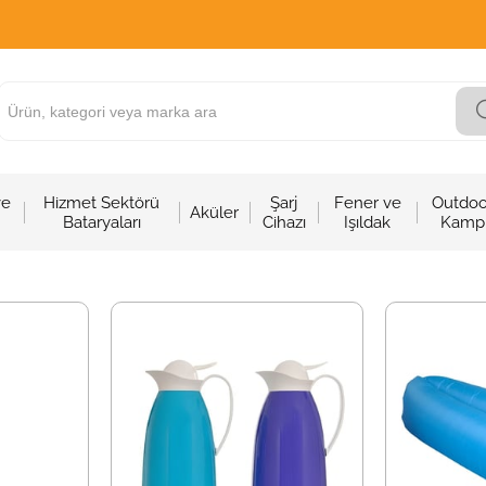
ve
Hizmet Sektörü
Şarj
Fener ve
Outdoo
Aküler
Bataryaları
Cihazı
Işıldak
Kamp