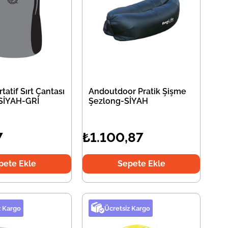
tatif Sırt Çantası
Andoutdoor Pratik Şişme
SİYAH-GRİ
Şezlong-SİYAH
7
₺1.100,87
pete Ekle
Sepete Ekle
z Kargo
Ücretsiz Kargo