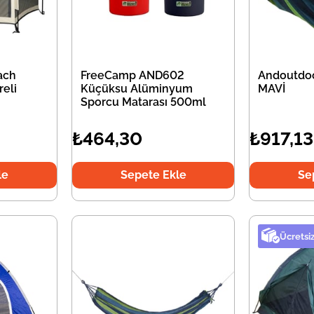
ach
FreeCamp AND602
Andoutdoo
reli
Küçüksu Alüminyum
MAVİ
Sporcu Matarası 500ml
₺464,30
₺917,13
le
Sepete Ekle
Se
Ücretsi