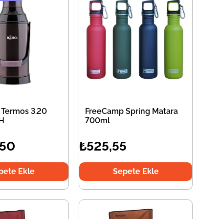
 Termos 3.20
FreeCamp Spring Matara
AH
700ml
,50
₺525,55
pete Ekle
Sepete Ekle