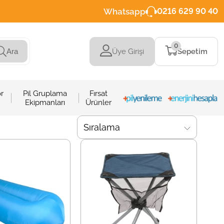
Whatsapp
0216 629 90 40
0
Üye Girişi
Sepetim
Ara
r
Pil Gruplama
Fırsat
Ekipmanları
Ürünler
Sıralama