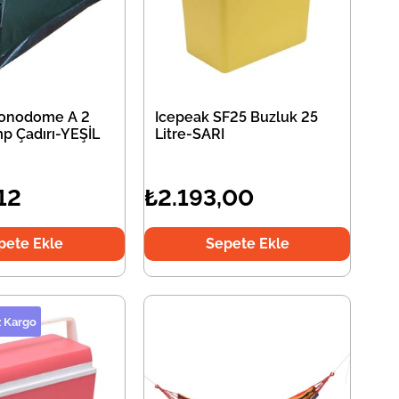
Monodome A 2
Icepeak SF25 Buzluk 25
mp Çadırı-YEŞİL
Litre-SARI
12
₺2.193,00
pete Ekle
Sepete Ekle
z Kargo