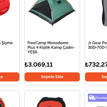
k Şişme
FreeCamp Monodome
Jr Gear Por
Plus 4 Kişilik Kamp Çadırı-
30D+70D-
YEŞİL
₺3.069,11
₺732,2
le
Sepete Ekle
Se
Ücretsi