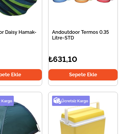
r Daisy Hamak-
Andoutdoor Termos 0.35
Litre-STD
₺631,10
pete Ekle
Sepete Ekle
z Kargo
Ücretsiz Kargo