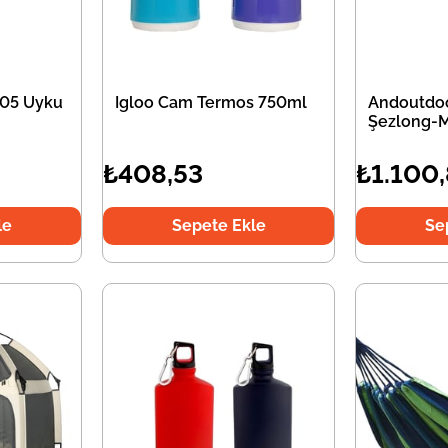
05 Uyku
Igloo Cam Termos 750ml
Andoutdoo
Şezlong-
₺408,53
₺1.100
le
Sepete Ekle
Se