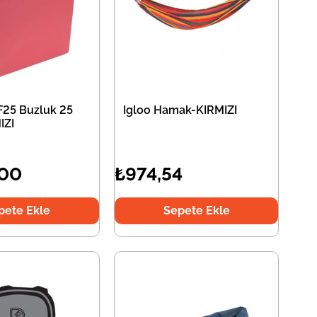
F25 Buzluk 25
Igloo Hamak-KIRMIZI
IZI
,00
₺974,54
pete Ekle
Sepete Ekle