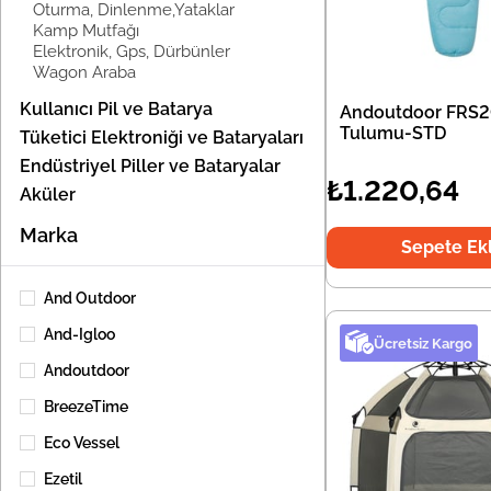
Oturma, Dinlenme,Yataklar
Kamp Mutfağı
Elektronik, Gps, Dürbünler
Wagon Araba
Kullanıcı Pil ve Batarya
Andoutdoor FRS2
Tulumu-STD
Tüketici Elektroniği ve Bataryaları
Endüstriyel Piller ve Bataryalar
₺1.220,64
Aküler
Şarj Cihazı
Marka
Sepete Ek
Fener ve Işıldak
Hizmet Sektörü Bataryaları
And Outdoor
Pil Gruplama Ekipmanları
And-Igloo
Güç İstasyonu
Ücretsiz Kargo
Fırsat Ürünler
Andoutdoor
BreezeTime
Eco Vessel
Ezetil