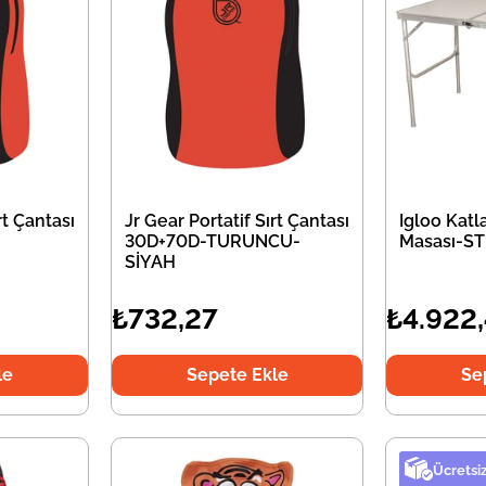
rt Çantası
Jr Gear Portatif Sırt Çantası
Igloo Kat
30D+70D-TURUNCU-
Masası-S
SİYAH
₺732,27
₺4.922
le
Sepete Ekle
Se
Ücretsi