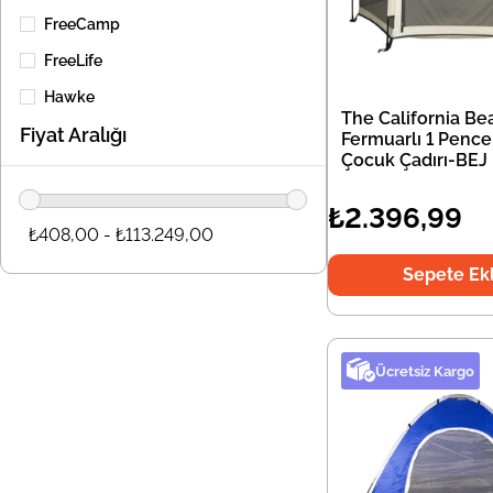
FreeCamp
FreeLife
Hawke
The California Be
Fiyat Aralığı
Husky
Fermuarlı 1 Pence
Çocuk Çadırı-BEJ
Icepeak
Igloo
₺2.396,99
₺408,00 - ₺113.249,00
Jr Gear
Sepete Ek
Klymit
MobiHome
Ücretsiz Kargo