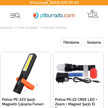
0216 629 90 40
Whatsapp
0
>
>
Anasayfa
Fener ve Işıldak
Mıknatıslı Fenerler
Filtreleme
Sıralama
Police PE-323 Şarjlı
Police PS-22 CREE LED +
Magnetli Çalışma Feneri
Zoom + Magnet Şarjlı El