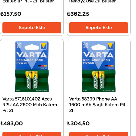
Edilebilir Pil - 2li Blister
Ready2Use 2li Blister
₺157,50
₺362,25
Sepete Ekle
Sepete Ekle
Varta 5716101402 Accu
Varta 58399 Phone AA
R2U AA 2600 Mah Kalem
1600 mAh Şarjlı Kalem Pil
Pil 2li
2li
₺483,00
₺304,50