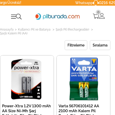
iz!
0216 629 90 40
Whatsapp
0
>
>
>
Anasayfa
Kullanıcı Pil ve Batarya
Şarjlı Pil (Rechargeable)
Şarjlı Kalem Pil (AA)
Filtreleme
Sıralama
Power-Xtra 1.2V 1300 mAh
Varta 56706101412 AA
AA Size Ni-Mh Şarj
2100 mAh Kalem Pil