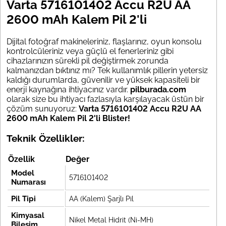
Varta 5716101402 Accu R2U AA
2600 mAh Kalem Pil 2'li
Dijital fotoğraf makineleriniz, flaşlarınız, oyun konsolu
kontrolcüleriniz veya güçlü el fenerleriniz gibi
cihazlarınızın sürekli pil değiştirmek zorunda
kalmanızdan bıktınız mı? Tek kullanımlık pillerin yetersiz
kaldığı durumlarda, güvenilir ve yüksek kapasiteli bir
enerji kaynağına ihtiyacınız vardır.
pilburada.com
olarak size bu ihtiyacı fazlasıyla karşılayacak üstün bir
çözüm sunuyoruz:
Varta 5716101402 Accu R2U AA
2600 mAh Kalem Pil 2'li Blister!
Teknik Özellikler:
Özellik
Değer
Model
5716101402
Numarası
Pil Tipi
AA (Kalem) Şarjlı Pil
Kimyasal
Nikel Metal Hidrit (Ni-MH)
Bileşim