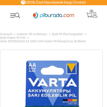
1500₺ Üzeri Alışverişlerde Kargo Ücretsiz!
0
>
>
>
Anasayfa
Kullanıcı Pil ve Batarya
Şarjlı Pil (Rechargeable)
>
Şarjlı Kalem Pil (AA)
Varta 56706101412 AA 2100 mAh Kalem Pil Ready2Use 2li Blister