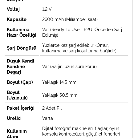
Voltaj
1.2 V
Kapasite
2600 mAh (Miliamper-saat)
Kullanıma
Var (Ready To Use - R2U, Önceden Şarj
Hazır Özelliği
Edilmiş)
Yüzlerce kez şarj edilebilir (Ömür,
Şarj Döngüsü
kullanıma ve şarj koşullarına bağlıdır)
Düşük Kendi
Kendine
Var (Şarjını uzun süre korur)
Deşarj
Boyut (Çap)
Yaklaşık 14.5 mm
Boyut
Yaklaşık 50.5 mm
(Uzunluk)
Paket İçeriği
2 Adet Pil
Üretici
Varta
Dijital fotoğraf makineleri, flaşlar, oyun
Kullanım
konsolu kontrolcüleri, güçlü el fenerleri
Alanı