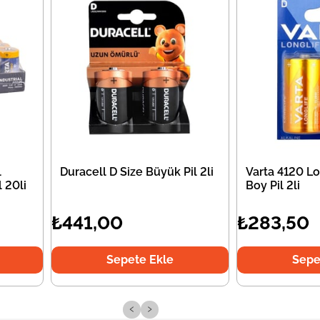
l
Duracell D Size Büyük Pil 2li
Varta 4120 L
 20li
Boy Pil 2li
₺441,00
₺283,50
Sepete Ekle
Sepe
‹
›