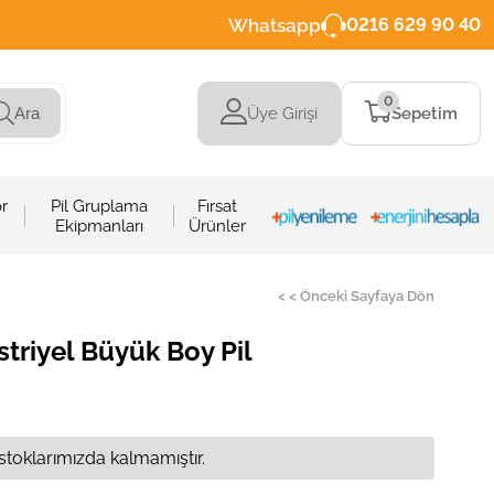
Whatsapp
0216 629 90 40
0
Üye Girişi
Sepetim
Ara
r
Pil Gruplama
Fırsat
Ekipmanları
Ürünler
< < Önceki Sayfaya Dön
striyel Büyük Boy Pil
stoklarımızda kalmamıştır.