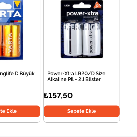
onglife D Büyük
Power-Xtra LR20/D Size
Alkaline Pil - 2li Blister
₺157,50
te Ekle
Sepete Ekle