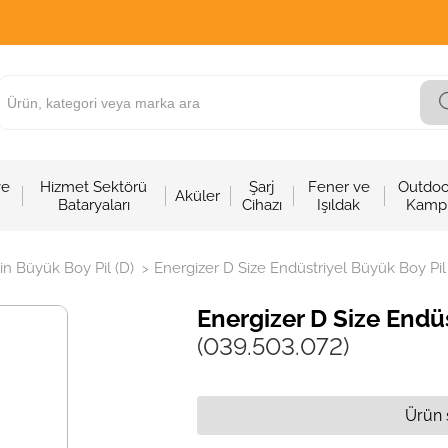
ve
Hizmet Sektörü
Şarj
Fener ve
Outdoo
Aküler
Bataryaları
Cihazı
Işıldak
Kamp
in Büyük Boy Pil (D)
Energizer D Size Endüstriyel Büyük Boy Pil
>
Energizer D Size Endü
(039.503.072)
Ürün 