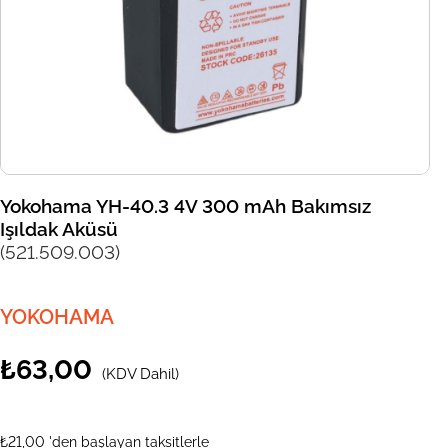
Yokohama YH-40.3 4V 300 mAh Bakımsız
Işıldak Aküsü
(521.509.003)
YOKOHAMA
₺63,00
(KDV Dahil)
₺21,00
'den başlayan taksitlerle