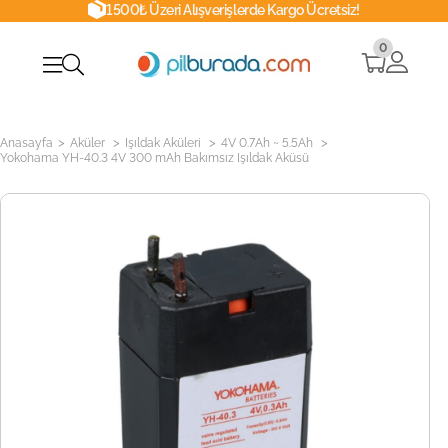
1500₺ Üzeri Alışverişlerde Kargo Ücretsiz!
0
>
>
>
>
Anasayfa
Aküler
Işıldak Aküleri
4V 0.7Ah ~ 5.5Ah
Yokohama YH-40.3 4V 300 mAh Bakımsız Işıldak Aküsü