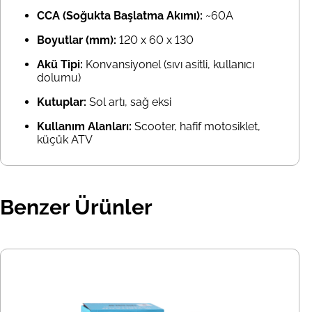
CCA (Soğukta Başlatma Akımı):
~60A
Boyutlar (mm):
120 x 60 x 130
Akü Tipi:
Konvansiyonel (sıvı asitli, kullanıcı
dolumu)
Kutuplar:
Sol artı, sağ eksi
Kullanım Alanları:
Scooter, hafif motosiklet,
küçük ATV
Benzer Ürünler