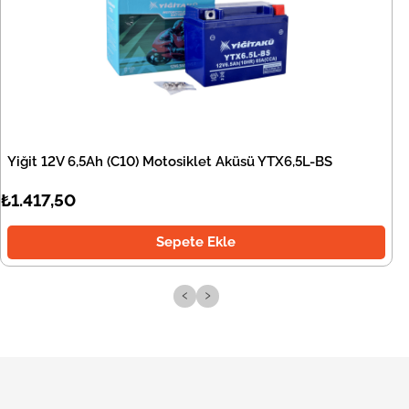
Yiğit 12V 6,5Ah (C10) Motosiklet Aküsü YTX6,5L-BS
₺1.417,50
Sepete Ekle
‹
›