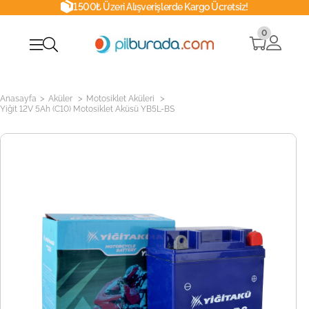
1500₺ Üzeri Alışverişlerde Kargo Ücretsiz!
0
>
>
>
Anasayfa
Aküler
Motosiklet Aküleri
Yiğit 12V 5Ah (C10) Motosiklet Aküsü YB5L-BS