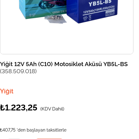
Yiğit 12V 5Ah (C10) Motosiklet Aküsü YB5L-BS
(358.509.018)
Yiğit
₺1.223,25
(KDV Dahil)
₺407,75
'den başlayan taksitlerle