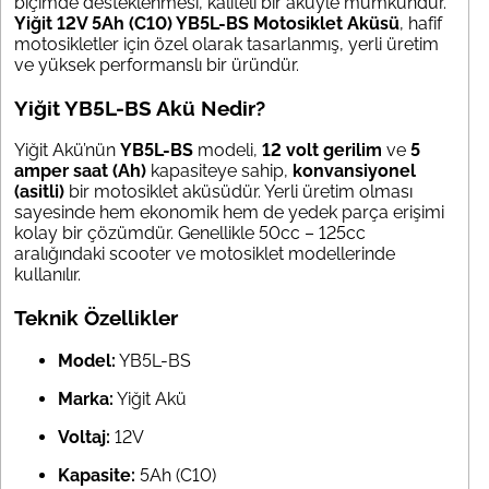
biçimde desteklenmesi, kaliteli bir aküyle mümkündür.
Yiğit 12V 5Ah (C10) YB5L-BS Motosiklet Aküsü
, hafif
motosikletler için özel olarak tasarlanmış, yerli üretim
ve yüksek performanslı bir üründür.
Yiğit YB5L-BS Akü Nedir?
Yiğit Akü’nün
YB5L-BS
modeli,
12 volt gerilim
ve
5
amper saat (Ah)
kapasiteye sahip,
konvansiyonel
(asitli)
bir motosiklet aküsüdür. Yerli üretim olması
sayesinde hem ekonomik hem de yedek parça erişimi
kolay bir çözümdür. Genellikle 50cc – 125cc
aralığındaki scooter ve motosiklet modellerinde
kullanılır.
Teknik Özellikler
Model:
YB5L-BS
Marka:
Yiğit Akü
Voltaj:
12V
Kapasite:
5Ah (C10)