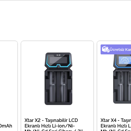
Ücretsiz Ka
Xtar X2 - Taşınabilir LCD
Xtar X4 - Taşı
50mAh
Ekranlı Hızlı Li-ion/Ni-
Ekranlı Hızlı 