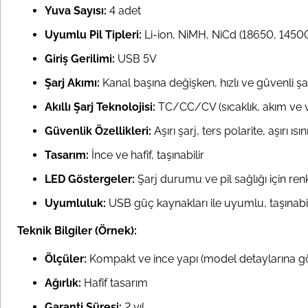
Yuva Sayısı:
4 adet
Uyumlu Pil Tipleri:
Li-ion, NiMH, NiCd (18650, 1450
Giriş Gerilimi:
USB 5V
Şarj Akımı:
Kanal başına değişken, hızlı ve güvenli şa
Akıllı Şarj Teknolojisi:
TC/CC/CV (sıcaklık, akım ve v
Güvenlik Özellikleri:
Aşırı şarj, ters polarite, aşırı 
Tasarım:
İnce ve hafif, taşınabilir
LED Göstergeler:
Şarj durumu ve pil sağlığı için ren
Uyumluluk:
USB güç kaynakları ile uyumlu, taşınabil
Teknik Bilgiler (Örnek):
Ölçüler:
Kompakt ve ince yapı (model detaylarına gör
Ağırlık:
Hafif tasarım
Garanti Süresi:
2 yıl