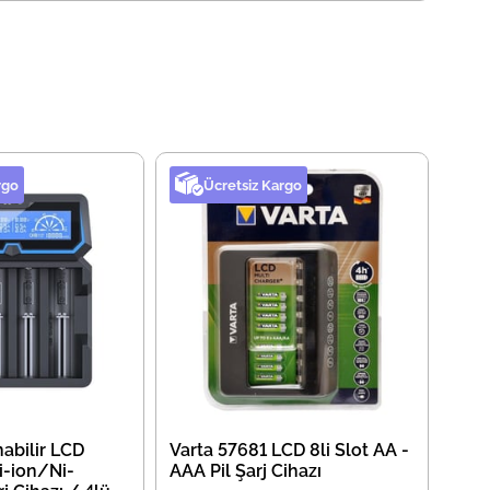
rgo
Ücretsiz Kargo
nabilir LCD
Varta 57681 LCD 8li Slot AA -
Li-ion/Ni-
AAA Pil Şarj Cihazı