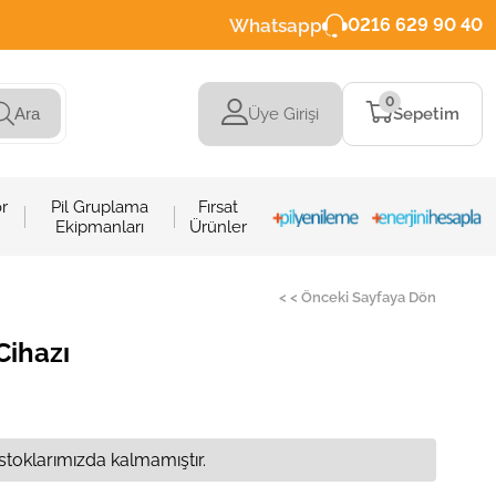
Whatsapp
0216 629 90 40
0
Üye Girişi
Sepetim
Ara
r
Pil Gruplama
Fırsat
Ekipmanları
Ürünler
< < Önceki Sayfaya Dön
Cihazı
stoklarımızda kalmamıştır.