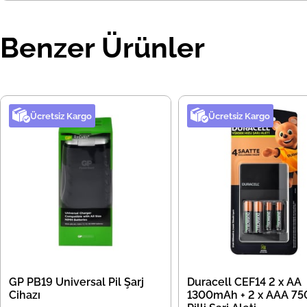
Benzer Ürünler
Ücretsiz Kargo
Ücretsiz Kargo
GP PB19 Universal Pil Şarj
Duracell CEF14 2 x AA
Cihazı
1300mAh + 2 x AAA 7