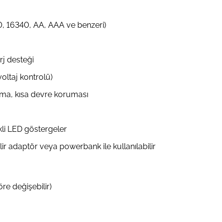
0, 16340, AA, AAA ve benzeri)
rj desteği
oltaj kontrolü)
ısınma, kısa devre koruması
kli LED göstergeler
ir adaptör veya powerbank ile kullanılabilir
e değişebilir)