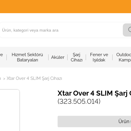
ve
Hizmet Sektörü
Şarj
Fener ve
Outdoo
Aküler
Bataryaları
Cihazı
Işıldak
Kamp
ı
Xtar Over 4 SLIM Şarj Cihazı
>
Xtar Over 4 SLIM Şarj 
(323.505.014)
Ürün 