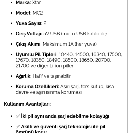
Marka:
Xtar
Model:
MC2
Yuva Sayısı:
2
Giriş Voltajı:
5V USB (micro USB kablo ile)
Çıkış Akımı:
Maksimum 1A (her yuva)
Uyumlu Pil Tipleri:
10440, 14500, 16340, 17500,
17670, 18350, 18490, 18500, 18650, 20700,
21700 ve diğer Li-ion piller
Ağırlık:
Hafif ve taşınabilir
Koruma Özellikleri:
Aşırı şarj, ters kutup, kısa
devre ve aşırı ısınma koruması
Kullanım Avantajları:
✅
İki pil aynı anda şarj edebilme kolaylığı
✅
Akıllı ve güvenli şarj teknolojisi ile pil
ömrünü korur