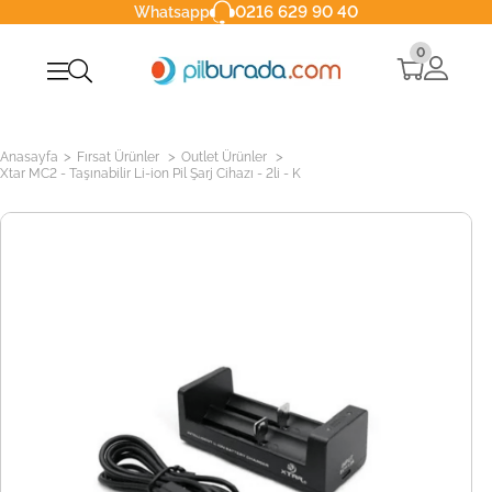
0216 629 90 40
Whatsapp
0
>
>
>
Anasayfa
Fırsat Ürünler
Outlet Ürünler
Xtar MC2 - Taşınabilir Li-ion Pil Şarj Cihazı - 2li - K