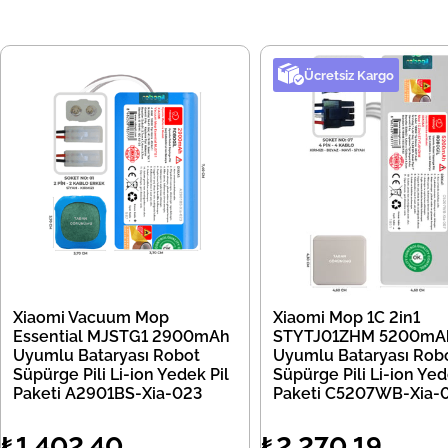
Ücretsiz Kargo
Xiaomi Vacuum Mop
Xiaomi Mop 1C 2in1
Essential MJSTG1 2900mAh
STYTJ01ZHM 5200mA
Uyumlu Bataryası Robot
Uyumlu Bataryası Rob
Süpürge Pili Li-ion Yedek Pil
Süpürge Pili Li-ion Yed
Paketi A2901BS-Xia-023
Paketi C5207WB-Xia-
₺1.402,40
₺2.270,19