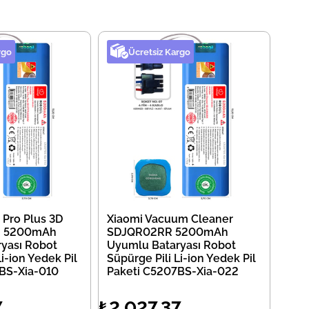
rgo
Ücretsiz Kargo
 Pro Plus 3D
Xiaomi Vacuum Cleaner
 5200mAh
SDJQR02RR 5200mAh
yası Robot
Uyumlu Bataryası Robot
Li-ion Yedek Pil
Süpürge Pili Li-ion Yedek Pil
BS-Xia-010
Paketi C5207BS-Xia-022
7
₺2.027,37