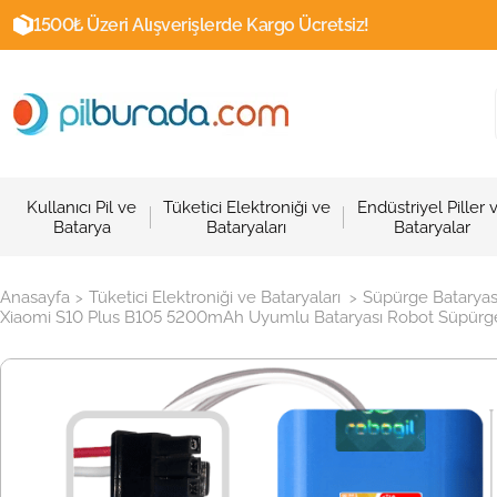
1500₺ Üzeri Alışverişlerde Kargo Ücretsiz!
Kullanıcı Pil ve
Tüketici Elektroniği ve
Endüstriyel Piller 
Batarya
Bataryaları
Bataryalar
Anasayfa
Tüketici Elektroniği ve Bataryaları
Süpürge Bataryas
>
>
Xiaomi S10 Plus B105 5200mAh Uyumlu Bataryası Robot Süpürge P