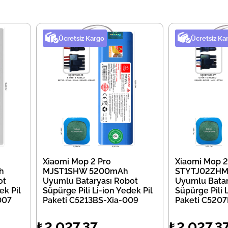
Ücretsiz Kargo
Ücretsiz Ka
Xiaomi Mop 2 Pro
Xiaomi Mop 2
h
MJST1SHW 5200mAh
STYTJ02ZHM
ot
Uyumlu Bataryası Robot
Uyumlu Batar
ek Pil
Süpürge Pili Li-ion Yedek Pil
Süpürge Pili 
007
Paketi C5213BS-Xia-009
Paketi C5207
₺2.027,37
₺2.027,3