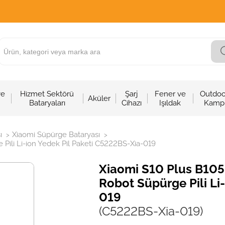
ve
Hizmet Sektörü
Şarj
Fener ve
Outdoo
Aküler
Bataryaları
Cihazı
Işıldak
Kamp
ı
Xiaomi Süpürge Bataryası
>
>
ili Li-ion Yedek Pil Paketi C5222BS-Xia-019
Xiaomi S10 Plus B10
Robot Süpürge Pili Li
019
(C5222BS-Xia-019)