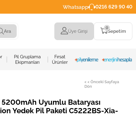
Whatsapp
0216 629 90 40
0
Üye Girişi
Sepetim
Ara
r
Pil Gruplama
Fırsat
Ekipmanları
Ürünler
< < Önceki Sayfaya
Dön
5 5200mAh Uyumlu Bataryası
-ion Yedek Pil Paketi C5222BS-Xia-