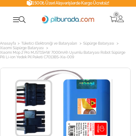
1500₺ Üzeri Alışverişlerde Kargo Ücretsiz!
0
>
>
>
Anasayfa
Tüketici Elektroniği ve Bataryaları
Süpürge Bataryası
>
Xiaomi Süpürge Bataryası
Xiaomi Mop 2 Pro MJST1SHW 7000mAh Uyumlu Bataryası Robot Süpürge
Pili Li-ion Yedek Pil Paketi C7013BS-Xia-009