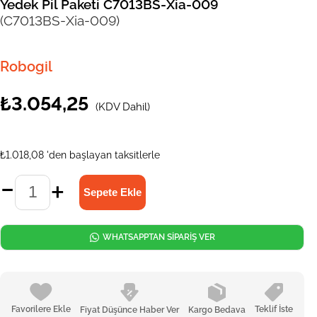
Yedek Pil Paketi C7013BS-Xia-009
(C7013BS-Xia-009)
Robogil
₺3.054,25
(KDV Dahil)
₺1.018,08
'den başlayan taksitlerle
WHATSAPPTAN SİPARİŞ VER
Favorilere Ekle
Teklif İste
Fiyat Düşünce Haber Ver
Kargo Bedava