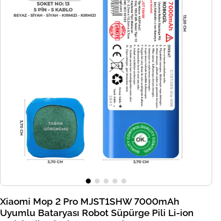
Xiaomi Mop 2 Pro MJST1SHW 7000mAh
Uyumlu Bataryası Robot Süpürge Pili Li-ion