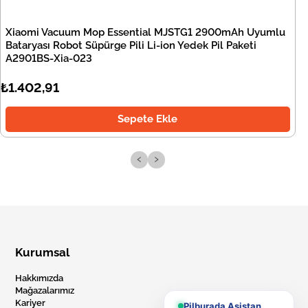
Xiaomi Vacuum Mop Essential MJSTG1 2900mAh Uyumlu
Bataryası Robot Süpürge Pili Li-ion Yedek Pil Paketi
A2901BS-Xia-023
₺1.402,91
Sepete Ekle
‹
›
Kurumsal
Hakkımızda
Mağazalarımız
Kariyer
Pilburada Asistan