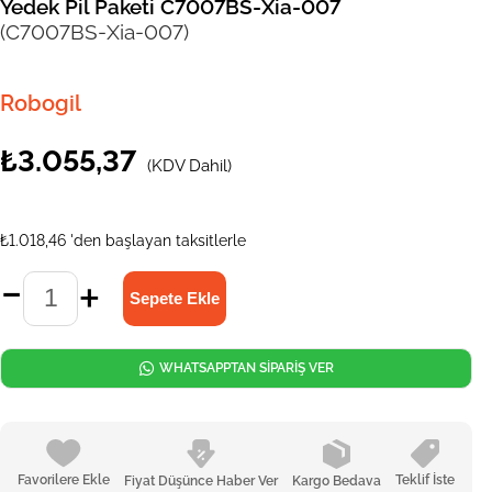
Yedek Pil Paketi C7007BS-Xia-007
(C7007BS-Xia-007)
Robogil
₺3.055,37
(KDV Dahil)
₺1.018,46
'den başlayan taksitlerle
WHATSAPPTAN SİPARİŞ VER
Favorilere Ekle
Teklif İste
Fiyat Düşünce Haber Ver
Kargo Bedava