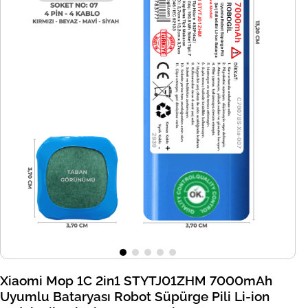
Xiaomi Mop 1C 2in1 STYTJ01ZHM 7000mAh
Uyumlu Bataryası Robot Süpürge Pili Li-ion