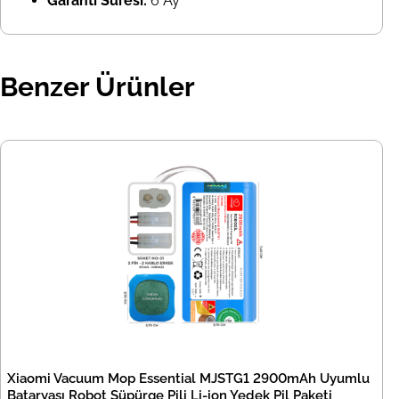
Garanti Süresi:
6 Ay
Benzer Ürünler
Xiaomi Vacuum Mop Essential MJSTG1 2900mAh Uyumlu
Bataryası Robot Süpürge Pili Li-ion Yedek Pil Paketi