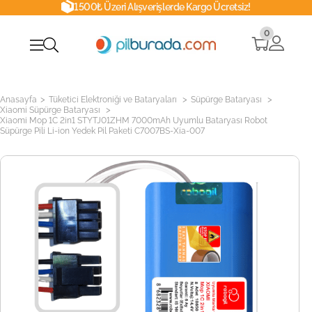
1500₺ Üzeri Alışverişlerde Kargo Ücretsiz!
0
>
>
>
Anasayfa
Tüketici Elektroniği ve Bataryaları
Süpürge Bataryası
>
Xiaomi Süpürge Bataryası
Xiaomi Mop 1C 2in1 STYTJ01ZHM 7000mAh Uyumlu Bataryası Robot
Süpürge Pili Li-ion Yedek Pil Paketi C7007BS-Xia-007