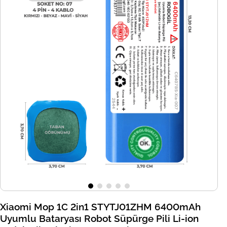
Xiaomi Mop 1C 2in1 STYTJ01ZHM 6400mAh
Uyumlu Bataryası Robot Süpürge Pili Li-ion