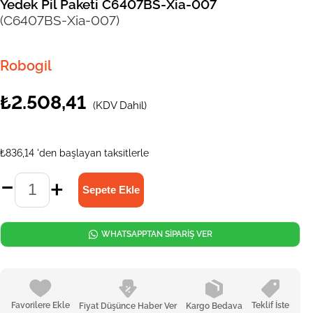
Yedek Pil Paketi C6407BS-Xia-007
(C6407BS-Xia-007)
Robogil
₺2.508,41
(KDV Dahil)
₺836,14
'den başlayan taksitlerle
WHATSAPPTAN SİPARİŞ VER
Favorilere Ekle
Teklif İste
Fiyat Düşünce Haber Ver
Kargo Bedava