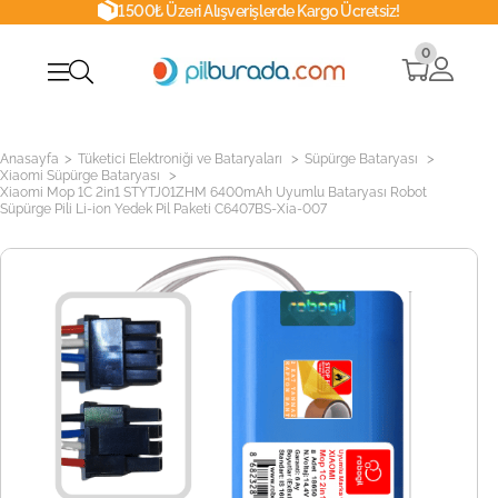
1500₺ Üzeri Alışverişlerde Kargo Ücretsiz!
0
>
>
>
Anasayfa
Tüketici Elektroniği ve Bataryaları
Süpürge Bataryası
>
Xiaomi Süpürge Bataryası
Xiaomi Mop 1C 2in1 STYTJ01ZHM 6400mAh Uyumlu Bataryası Robot
Süpürge Pili Li-ion Yedek Pil Paketi C6407BS-Xia-007