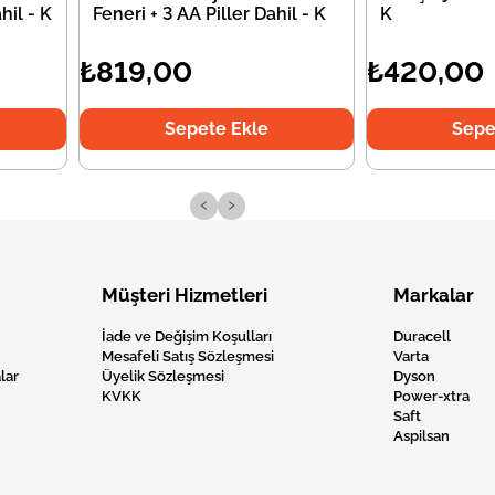
hil - K
Feneri + 3 AA Piller Dahil - K
K
₺819,00
₺420,00
Sepete Ekle
Sepe
‹
›
Müşteri Hizmetleri
Markalar
İade ve Değişim Koşulları
Duracell
Mesafeli Satış Sözleşmesi
Varta
lar
Üyelik Sözleşmesi
Dyson
KVKK
Power-xtra
Saft
Aspilsan