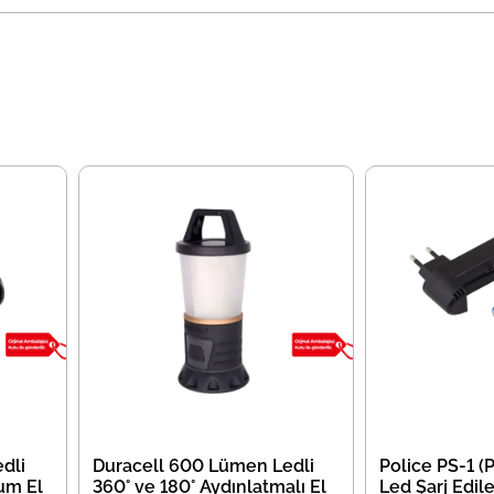
dli
Duracell 600 Lümen Ledli
Police PS-1 (
um El
360° ve 180° Aydınlatmalı El
Led Şarj Edile