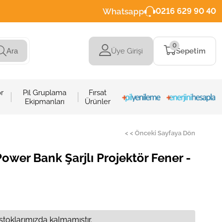
Whatsapp
0216 629 90 40
0
Üye Girişi
Sepetim
Ara
r
Pil Gruplama
Fırsat
Ekipmanları
Ürünler
< < Önceki Sayfaya Dön
wer Bank Şarjlı Projektör Fener -
stoklarımızda kalmamıştır.