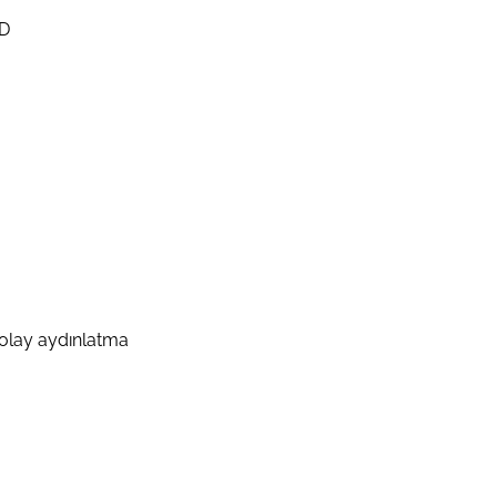
ED
kolay aydınlatma