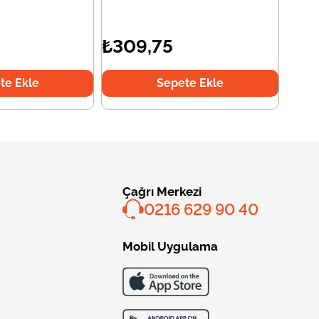
₺309,75
te Ekle
Sepete Ekle
Çağrı Merkezi
0216 629 90 40
Mobil Uygulama