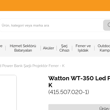
ve
Hizmet Sektörü
Şarj
Fener ve
Outdoo
Aküler
Bataryaları
Cihazı
Işıldak
Kamp
Power Bank Şarjlı Projektör Fener - K
Watton WT-350 Led Po
K
(415.507.020-1)
Ürün 