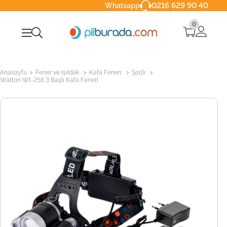
0216 629 90 40
Whatsapp
0
>
>
>
>
Anasayfa
Fener ve Işıldak
Kafa Feneri
Şarjlı
Watton Wt-256 3 Başlı Kafa Feneri