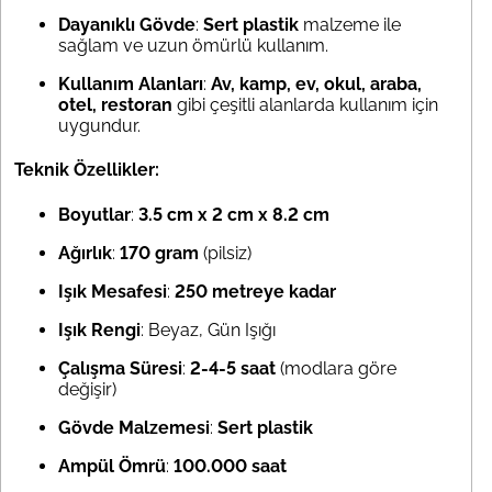
Dayanıklı Gövde
:
Sert plastik
malzeme ile
sağlam ve uzun ömürlü kullanım.
Kullanım Alanları
:
Av, kamp, ev, okul, araba,
otel, restoran
gibi çeşitli alanlarda kullanım için
uygundur.
Teknik Özellikler:
Boyutlar
:
3.5 cm x 2 cm x 8.2 cm
Ağırlık
:
170 gram
(pilsiz)
Işık Mesafesi
:
250 metreye kadar
Işık Rengi
: Beyaz, Gün Işığı
Çalışma Süresi
:
2-4-5 saat
(modlara göre
değişir)
Gövde Malzemesi
:
Sert plastik
Ampül Ömrü
:
100.000 saat