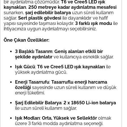
bir aydınlatma çözümüdür.
T6 ve Cree5 LED ışık
kaynakları
,
250 metreye kadar aydınlatma mesafesi
sunarken,
şarj edilebilir batarya
uzun süreli kullanım
sağlar.
Sert plastik gövdesi
ile dayanıklıdır ve hafif
yapısı sayesinde taşıması kolaydır.
3 farklı ışık modu
ile
ihtiyacınıza uygun aydınlatmayı seçebilirsiniz.
Öne Çıkan Özellikler:
3 Başlıklı Tasarım
:
Geniş alanları etkili bir
şekilde aydınlatır
ve kullanıcıya esneklik sağlar.
Işık Gücü
:
T6 ve Cree5 LED ışık kaynakları
ile
yüksek aydınlatma gücü.
Enerji Tasarrufu
:
Tasarruflu enerji harcama
özelliği
sayesinde uzun süreli kullanım ve düşük
enerji tüketimi.
Şarj Edilebilir Batarya
:
2 x 18650 Li-ion batarya
ile uzun süreli kullanım sağlar.
Işık Modları
:
Orta, Yüksek ve Sellektör
olmak
üzere 3 farklı modda aydınlatma seçeneği.