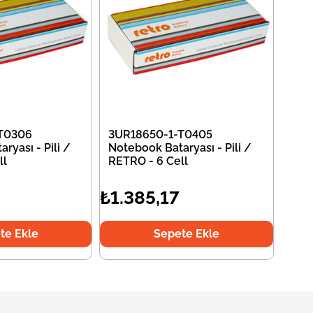
T0306
3UR18650-1-T0405
ryası - Pili /
Notebook Bataryası - Pili /
ll
RETRO - 6 Cell
₺1.385,17
te Ekle
Sepete Ekle