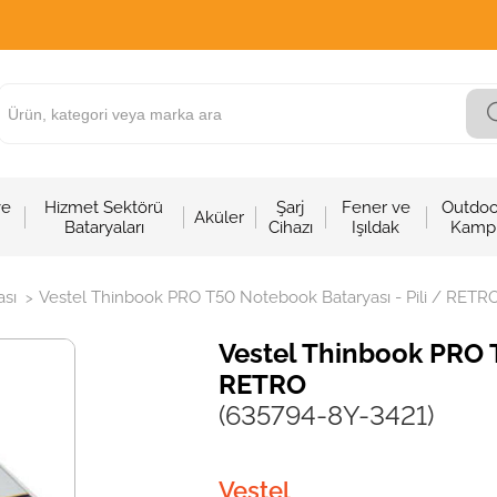
ve
Hizmet Sektörü
Şarj
Fener ve
Outdoo
Aküler
Bataryaları
Cihazı
Işıldak
Kamp
sı
Vestel Thinbook PRO T50 Notebook Bataryası - Pili / RETR
>
Vestel Thinbook PRO T
RETRO
(635794-8Y-3421)
Vestel