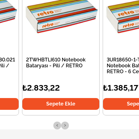
30.021
2TWHBTLI610 Notebook
3UR18650-1-
li /
Bataryası - Pili / RETRO
Notebook Bata
RETRO - 6 Ce
₺2.833,22
₺1.385,17
Sepete Ekle
Sepe
‹
›