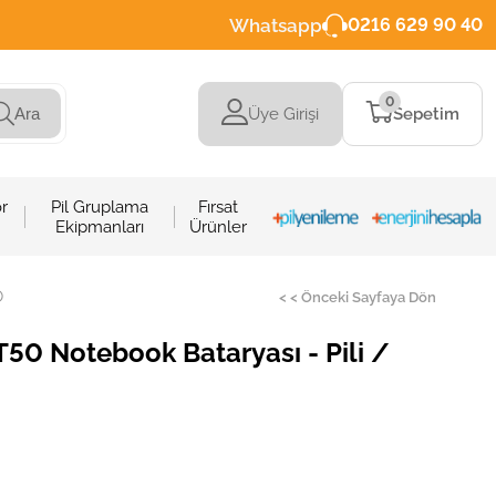
Whatsapp
0216 629 90 40
0
Üye Girişi
Sepetim
Ara
r
Pil Gruplama
Fırsat
Ekipmanları
Ürünler
O
< < Önceki Sayfaya Dön
50 Notebook Bataryası - Pili /