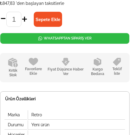
₺847,83
'den başlayan taksitlerle
WHATSAPPTAN SİPARİŞ VER
Favorilere
Teklif
Fiyat Düşünce Haber
Kargo
Kritik
Ekle
İste
Ver
Bedava
Stok
Ürün Özellikleri
Marka
Retro
Durumu
Yeni ürün
Hücreler