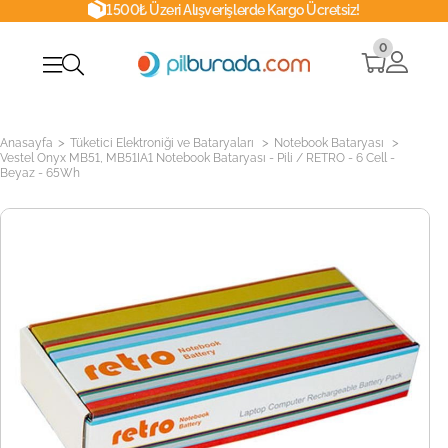
1500₺ Üzeri Alışverişlerde Kargo Ücretsiz!
0
>
>
>
Anasayfa
Tüketici Elektroniği ve Bataryaları
Notebook Bataryası
Vestel Onyx MB51, MB51IA1 Notebook Bataryası - Pili / RETRO - 6 Cell -
Beyaz - 65Wh