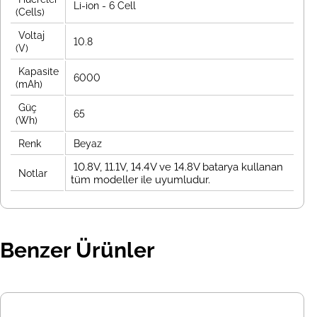
Li-ion - 6 Cell
(Cells)
Voltaj
10.8
(V)
Kapasite
6000
(mAh)
Güç
65
(Wh)
Renk
Beyaz
10.8V, 11.1V, 14.4V ve 14.8V batarya kullanan
Notlar
tüm modeller ile uyumludur.
Benzer Ürünler