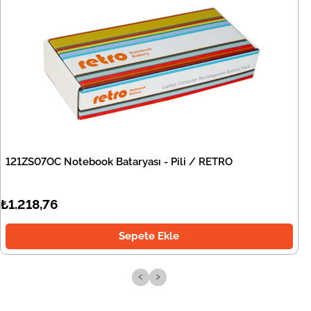
121ZS07OC Notebook Bataryası - Pili / RETRO
₺1.218,76
Sepete Ekle
‹
›