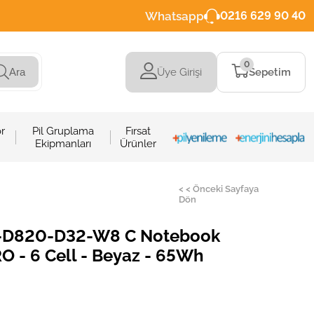
Whatsapp
0216 629 90 40
0
Üye Girişi
Sepetim
Ara
r
Pil Gruplama
Fırsat
Ekipmanları
Ürünler
< < Önceki Sayfaya
Dön
Y-D820-D32-W8 C Notebook
RO - 6 Cell - Beyaz - 65Wh