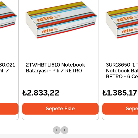
30.021
2TWHBTLI610 Notebook
3UR18650-1-
li /
Bataryası - Pili / RETRO
Notebook Bata
RETRO - 6 Ce
₺2.833,22
₺1.385,17
Sepete Ekle
Sepe
‹
›