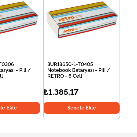
T0306
3UR18650-1-T0405
ryası - Pili /
Notebook Bataryası - Pili /
ll
RETRO - 6 Cell
₺1.385,17
te Ekle
Sepete Ekle