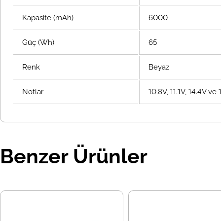
Kapasite (mAh)
6000
Güç (Wh)
65
Renk
Beyaz
Notlar
10.8V, 11.1V, 14.4V ve
Benzer Ürünler