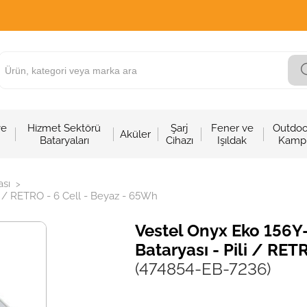
ve
Hizmet Sektörü
Şarj
Fener ve
Outdoo
Aküler
Bataryaları
Cihazı
Işıldak
Kamp
sı
>
 / RETRO - 6 Cell - Beyaz - 65Wh
Vestel Onyx Eko 156
Bataryası - Pili / RET
(474854-EB-7236)