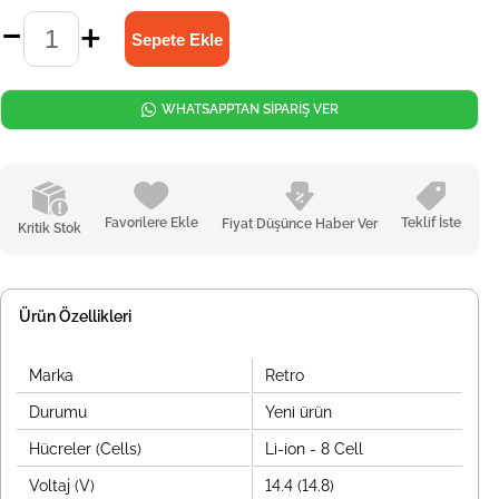
WHATSAPPTAN SİPARİŞ VER
Favorilere Ekle
Teklif İste
Fiyat Düşünce Haber Ver
Kritik Stok
Ürün Özellikleri
Marka
Retro
Durumu
Yeni ürün
Hücreler (Cells)
Li-ion - 8 Cell
Voltaj (V)
14.4 (14.8)