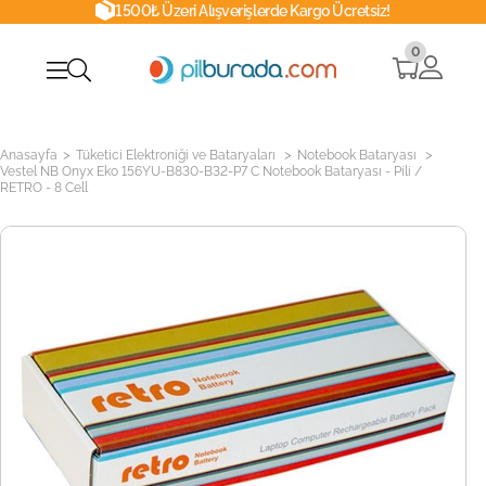
1500₺ Üzeri Alışverişlerde Kargo Ücretsiz!
0
>
>
>
Anasayfa
Tüketici Elektroniği ve Bataryaları
Notebook Bataryası
Vestel NB Onyx Eko 156YU-B830-B32-P7 C Notebook Bataryası - Pili /
RETRO - 8 Cell