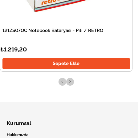
121ZS07OC Notebook Bataryası - Pili / RETRO
₺1.219,20
Sepete Ekle
‹
›
Kurumsal
Hakkımızda