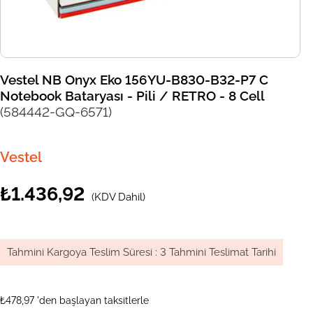
Vestel NB Onyx Eko 156YU-B830-B32-P7 C
Notebook Bataryası - Pili / RETRO - 8 Cell
(584442-GQ-6571)
Vestel
₺1.436,92
(KDV Dahil)
Tahmini Kargoya Teslim Süresi
:
3 Tahmini Teslimat Tarihi
₺478,97
'den başlayan taksitlerle