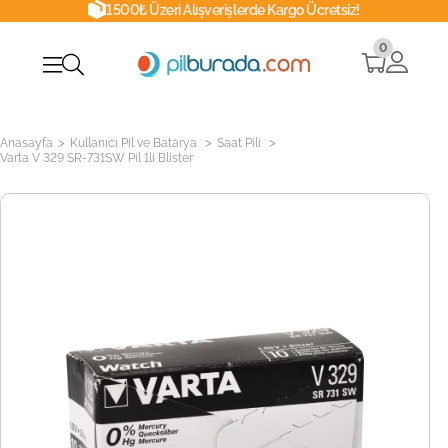
1500₺ Üzeri Alışverişlerde Kargo Ücretsiz!
0
>
>
>
Anasayfa
Kullanıcı Pil ve Batarya
Saat Pili
Varta V 329 SR-731SW Pil 1li Blister