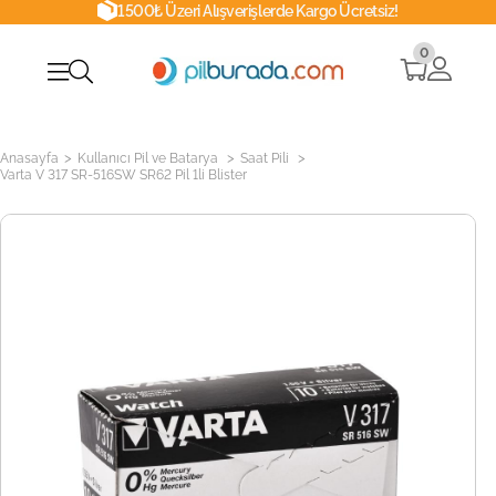
1500₺ Üzeri Alışverişlerde Kargo Ücretsiz!
0
>
>
>
Anasayfa
Kullanıcı Pil ve Batarya
Saat Pili
Varta V 317 SR-516SW SR62 Pil 1li Blister