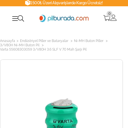
1500₺ Üzeri Alışverişlerde Kargo Ücretsiz!
0
>
>
>
Anasayfa
Endüstriyel Piller ve Bataryalar
Ni-MH Buton Piller
>
3/V80H Ni-MH Buton Pil
Varta 55608303059 3/V80H 3.6 SLF V 70 Mah Şarjı Pil