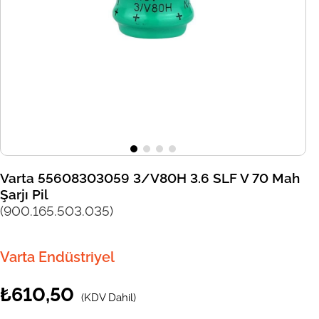
Varta 55608303059 3/V80H 3.6 SLF V 70 Mah
Şarjı Pil
(900.165.503.035)
Varta Endüstriyel
₺610,50
(KDV Dahil)