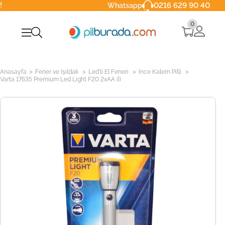
0216 629 90 40
Whatsapp
0
>
>
>
>
Anasayfa
Fener ve Işıldak
Led'li El Feneri
İnce Kalem Pilli
Varta 17635 Premium Led Light F20 2xAA (İ)