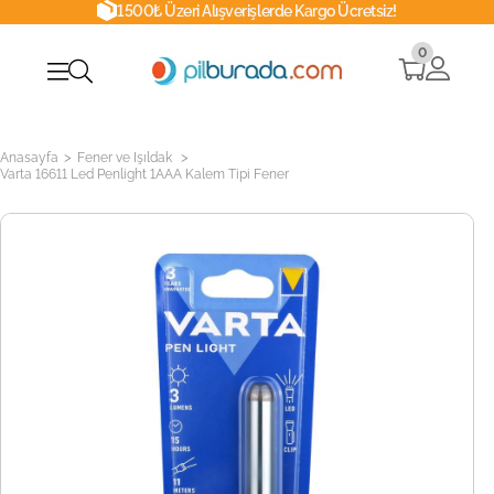
1500₺ Üzeri Alışverişlerde Kargo Ücretsiz!
0
>
>
Anasayfa
Fener ve Işıldak
Varta 16611 Led Penlight 1AAA Kalem Tipi Fener