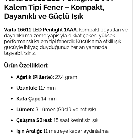
Kalem Tipi Fener – Kompakt,
Dayanıklı ve Güçlü Işık
Varta 16611 LED Penlight 1AAA
, kompakt boyutları ve
dayanıklı malzeme yapısıyla dikkat çeken, yüksek
performanslı kalem tipi fenerdir. Küçük ama etkili ışık
gücüyle ihtiyaç duyduğunuz her an yanınızda
taşıyabilirsiniz.
Ürün Özellikleri:
Ağırlık (Pillerle):
27.4 gram
Uzunluk:
117 mm
Kafa Çapı:
14 mm
Lümen:
3 Lümen (Güçlü ve net ışık)
Çalışma Süresi:
15 saat kesintisiz ışık
Işın Aralığı:
11 metreye kadar aydınlatma