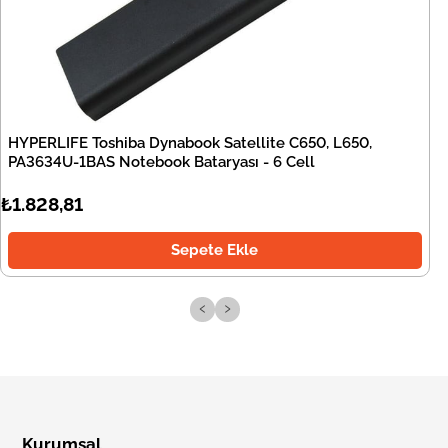
HYPERLIFE Toshiba Dynabook Satellite C650, L650,
PA3634U-1BAS Notebook Bataryası - 6 Cell
₺1.828,81
Sepete Ekle
‹
›
Kurumsal