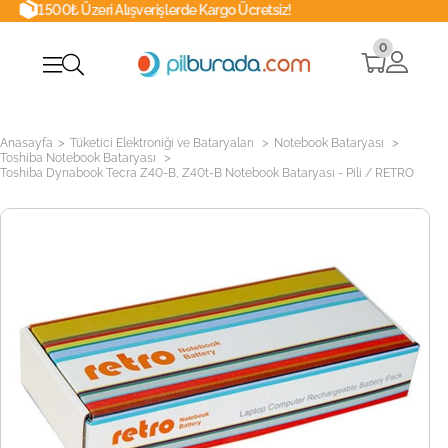
 Alışverişlerde Kargo Ücretsiz!
Whatsa
0
>
>
>
Anasayfa
Tüketici Elektroniği ve Bataryaları
Notebook Bataryası
>
Toshiba Notebook Bataryası
Toshiba Dynabook Tecra Z40-B, Z40t-B Notebook Bataryası - Pili / RETRO