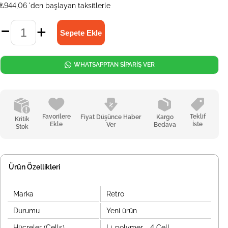
₺944,06
'den başlayan taksitlerle
WHATSAPPTAN SİPARİŞ VER
Favorilere
Teklif
Fiyat Düşünce Haber
Kargo
Kritik
Ekle
İste
Ver
Bedava
Stok
Ürün Özellikleri
Marka
Retro
Durumu
Yeni ürün
Hücreler (Cells)
Li-polymer - 4 Cell