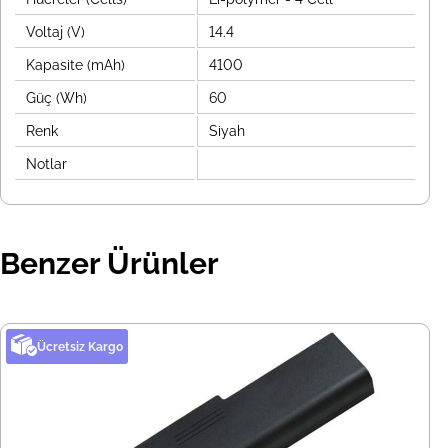
Voltaj (V)
14.4
Kapasite (mAh)
4100
Güç (Wh)
60
Renk
Siyah
Notlar
Benzer Ürünler
Ücretsiz Kargo