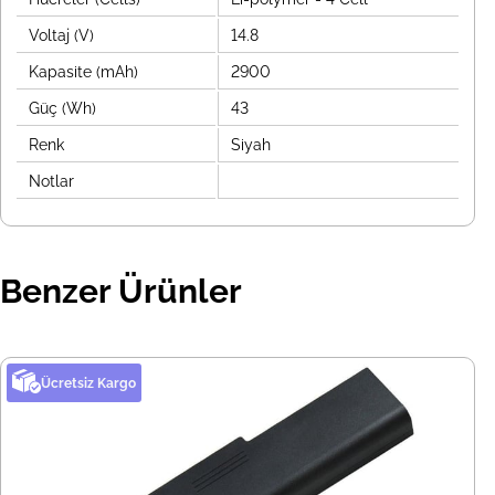
Voltaj (V)
14.8
Kapasite (mAh)
2900
Güç (Wh)
43
Renk
Siyah
Notlar
Benzer Ürünler
Ücretsiz Kargo