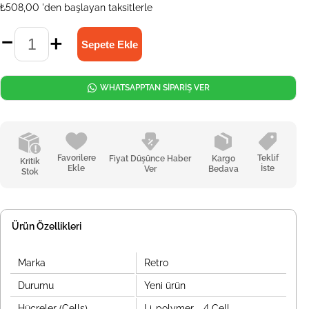
₺508,00
'den başlayan taksitlerle
WHATSAPPTAN SİPARİŞ VER
Favorilere
Teklif
Fiyat Düşünce Haber
Kargo
Kritik
Ekle
İste
Ver
Bedava
Stok
Ürün Özellikleri
Marka
Retro
Durumu
Yeni ürün
Hücreler (Cells)
Li-polymer - 4 Cell