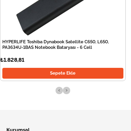
HYPERLIFE Toshiba Dynabook Satellite C650, L650,
PA3634U-1BAS Notebook Bataryası - 6 Cell
₺1.828,81
Sepete Ekle
‹
›
Kurumsal