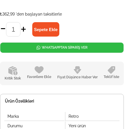
₺362,99
'den başlayan taksitlerle
WHATSAPPTAN SİPARİŞ VER
Favorilere Ekle
Teklif İste
Fiyat Düşünce Haber Ver
Kritik Stok
Ürün Özellikleri
Marka
Retro
Durumu
Yeni ürün