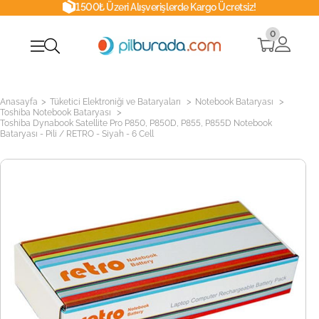
1500₺ Üzeri Alışverişlerde Kargo Ücretsiz!
0
>
>
>
Anasayfa
Tüketici Elektroniği ve Bataryaları
Notebook Bataryası
>
Toshiba Notebook Bataryası
Toshiba Dynabook Satellite Pro P850, P850D, P855, P855D Notebook
Bataryası - Pili / RETRO - Siyah - 6 Cell