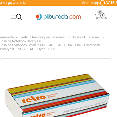
etsiz!
0216 629 90 4
Whatsapp
0
>
>
>
Anasayfa
Tüketici Elektroniği ve Bataryaları
Notebook Bataryası
>
Toshiba Notebook Bataryası
Toshiba Dynabook Satellite Pro L840, L840D, L845, L845D Notebook
Bataryası - Pili / RETRO - Siyah - 6 Cell