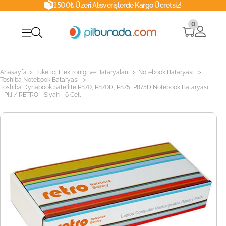
1500₺ Üzeri Alışverişlerde Kargo Ücretsiz!
0
>
>
>
Anasayfa
Tüketici Elektroniği ve Bataryaları
Notebook Bataryası
>
Toshiba Notebook Bataryası
Toshiba Dynabook Satellite P870, P870D, P875, P875D Notebook Bataryası
- Pili / RETRO - Siyah - 6 Cell