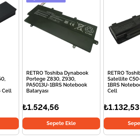
RETRO Toshiba Dynabook
RETRO Toshi
50,
Portege Z830, Z930,
Satellite C5
PA5013U-1BRS Notebook
1BRS Noteboo
 Cell
Bataryası
Cell
₺1.524,56
₺1.132,53
Sepete Ekle
Sepe