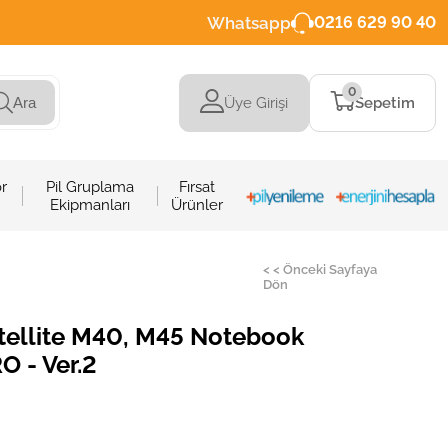
Whatsapp
0216 629 90 40
0
Üye Girişi
Sepetim
Ara
r
Pil Gruplama
Fırsat
Ekipmanları
Ürünler
< < Önceki Sayfaya
Dön
tellite M40, M45 Notebook
O - Ver.2