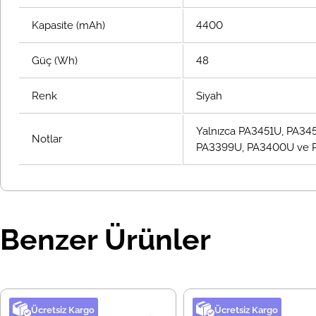
Kapasite (mAh)
4400
Güç (Wh)
48
Renk
Siyah
Yalnızca PA3451U, PA345
Notlar
PA3399U, PA3400U ve PA3
Benzer Ürünler
Ücretsiz Kargo
Ücretsiz Kargo