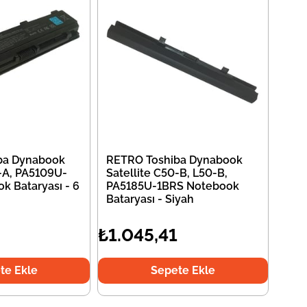
ba Dynabook
RETRO Toshiba Dynabook
0-A, PA5109U-
Satellite C50-B, L50-B,
k Bataryası - 6
PA5185U-1BRS Notebook
Bataryası - Siyah
₺1.045,41
te Ekle
Sepete Ekle