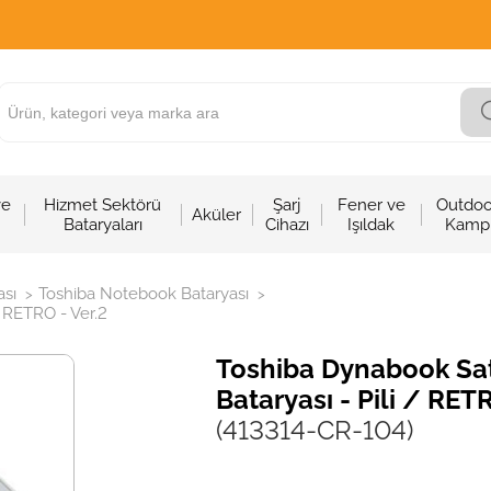
ve
Hizmet Sektörü
Şarj
Fener ve
Outdoo
Aküler
Bataryaları
Cihazı
Işıldak
Kamp
sı
Toshiba Notebook Bataryası
>
>
 RETRO - Ver.2
Toshiba Dynabook Sa
Bataryası - Pili / RETR
(413314-CR-104)