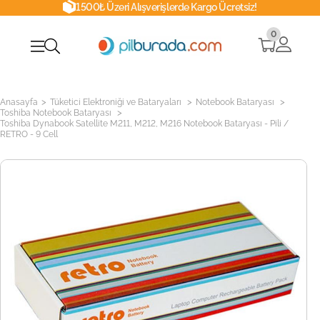
1500₺ Üzeri Alışverişlerde Kargo Ücretsiz!
0
>
>
>
Anasayfa
Tüketici Elektroniği ve Bataryaları
Notebook Bataryası
>
Toshiba Notebook Bataryası
Toshiba Dynabook Satellite M211, M212, M216 Notebook Bataryası - Pili /
RETRO - 9 Cell