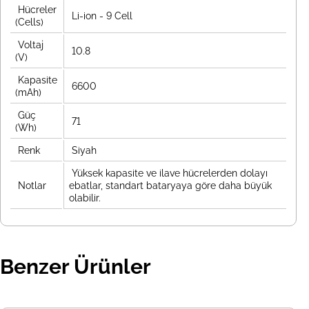
Hücreler
Li-ion - 9 Cell
(Cells)
Voltaj
10.8
(V)
Kapasite
6600
(mAh)
Güç
71
(Wh)
Renk
Siyah
Yüksek kapasite ve ilave hücrelerden dolayı
Notlar
ebatlar, standart bataryaya göre daha büyük
olabilir.
Benzer Ürünler