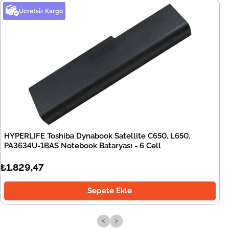
Ücretsiz Kargo
HYPERLIFE Toshiba Dynabook Satellite C650, L650,
PA3634U-1BAS Notebook Bataryası - 6 Cell
₺1.829,47
Sepete Ekle
‹
›