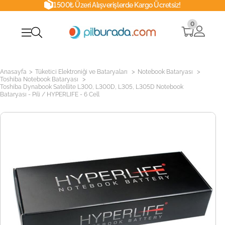
1500₺ Üzeri Alışverişlerde Kargo Ücretsiz!
0
>
>
>
Anasayfa
Tüketici Elektroniği ve Bataryaları
Notebook Bataryası
>
Toshiba Notebook Bataryası
Toshiba Dynabook Satellite L300, L300D, L305, L305D Notebook
Bataryası - Pili / HYPERLIFE - 6 Cell