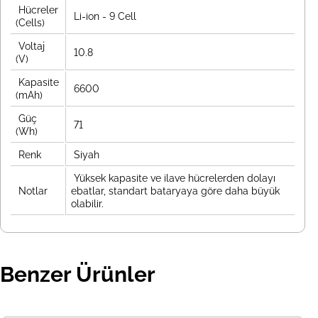
Hücreler
Li-ion - 9 Cell
(Cells)
Voltaj
10.8
(V)
Kapasite
6600
(mAh)
Güç
71
(Wh)
Renk
Siyah
Yüksek kapasite ve ilave hücrelerden dolayı
Notlar
ebatlar, standart bataryaya göre daha büyük
olabilir.
Benzer Ürünler