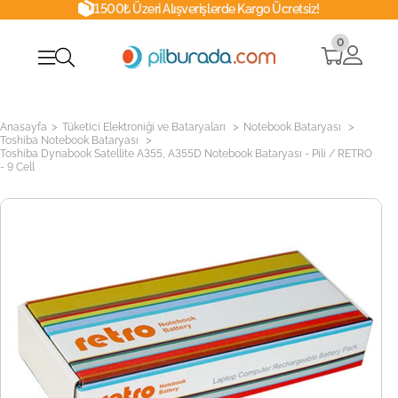
1500₺ Üzeri Alışverişlerde Kargo Ücretsiz!
0
>
>
>
Anasayfa
Tüketici Elektroniği ve Bataryaları
Notebook Bataryası
>
Toshiba Notebook Bataryası
Toshiba Dynabook Satellite A355, A355D Notebook Bataryası - Pili / RETRO
- 9 Cell