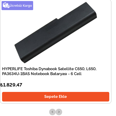
Ücretsiz Kargo
HYPERLIFE Toshiba Dynabook Satellite C650, L650,
PA3634U-1BAS Notebook Bataryası - 6 Cell
₺1.829,47
Sepete Ekle
‹
›