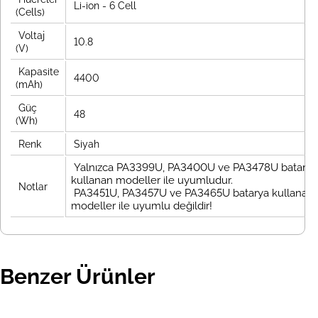
Li-ion - 6 Cell
(Cells)
Voltaj
10.8
(V)
Kapasite
4400
(mAh)
Güç
48
(Wh)
Renk
Siyah
Yalnızca PA3399U, PA3400U ve PA3478U batarya
kullanan modeller ile uyumludur.
Notlar
PA3451U, PA3457U ve PA3465U batarya kullanan
modeller ile uyumlu değildir!
Benzer Ürünler