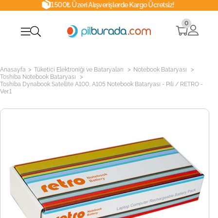
1500₺ Üzeri Alışverişlerde Kargo Ücretsiz!
0
>
>
>
Anasayfa
Tüketici Elektroniği ve Bataryaları
Notebook Bataryası
>
Toshiba Notebook Bataryası
Toshiba Dynabook Satellite A100, A105 Notebook Bataryası - Pili / RETRO -
Ver.1