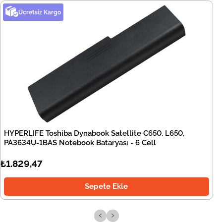
Ücretsiz Kargo
HYPERLIFE Toshiba Dynabook Satellite C650, L650,
PA3634U-1BAS Notebook Bataryası - 6 Cell
₺1.829,47
Sepete Ekle
‹
›