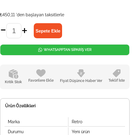
₺450,11
'den başlayan taksitlerle
WHATSAPPTAN SİPARİŞ VER
Favorilere Ekle
Teklif İste
Fiyat Düşünce Haber Ver
Kritik Stok
Ürün Özellikleri
Marka
Retro
Durumu
Yeni ürün