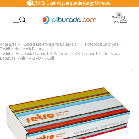
1500₺ Üzeri Alışverişlerde Kargo Ücretsiz!
0
>
>
>
Anasayfa
Tüketici Elektroniği ve Bataryaları
Notebook Bataryası
>
Toshiba Notebook Bataryası
Toshiba Dynabook Qosmio 90LW, Qosmio 97K, Qosmio 97L Notebook
Bataryası - Pili / RETRO - 6 Cell