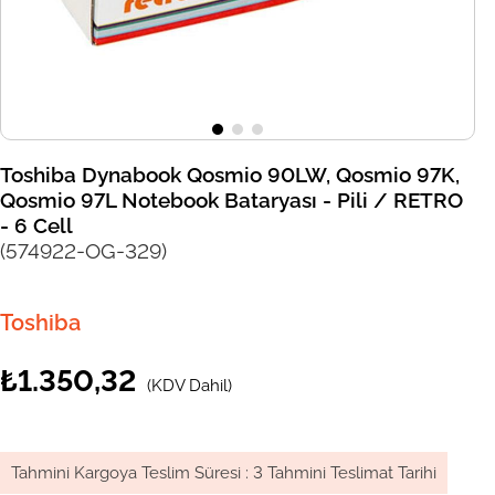
Toshiba Dynabook Qosmio 90LW, Qosmio 97K,
Qosmio 97L Notebook Bataryası - Pili / RETRO
- 6 Cell
(574922-OG-329)
Toshiba
₺1.350,32
(KDV Dahil)
Tahmini Kargoya Teslim Süresi
:
3 Tahmini Teslimat Tarihi