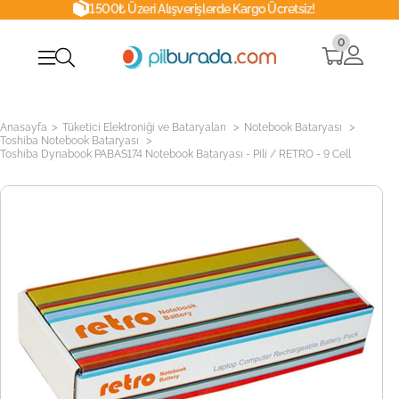
1500₺ Üzeri Alışverişlerde Kargo Ücretsiz!
0
>
>
>
Anasayfa
Tüketici Elektroniği ve Bataryaları
Notebook Bataryası
>
Toshiba Notebook Bataryası
Toshiba Dynabook PABAS174 Notebook Bataryası - Pili / RETRO - 9 Cell