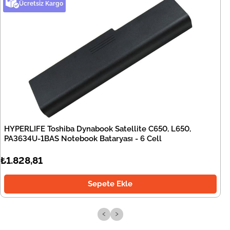
Ücretsiz Kargo
HYPERLIFE Toshiba Dynabook Satellite C650, L650,
PA3634U-1BAS Notebook Bataryası - 6 Cell
₺1.828,81
Sepete Ekle
‹
›