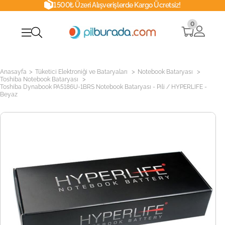
1500₺ Üzeri Alışverişlerde Kargo Ücretsiz!
0
>
>
>
Anasayfa
Tüketici Elektroniği ve Bataryaları
Notebook Bataryası
>
Toshiba Notebook Bataryası
Toshiba Dynabook PA5186U-1BRS Notebook Bataryası - Pili / HYPERLIFE -
Beyaz