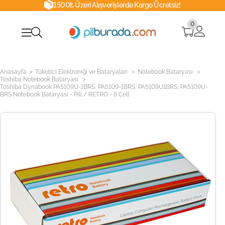
1500₺ Üzeri Alışverişlerde Kargo Ücretsiz!
0
>
>
>
Anasayfa
Tüketici Elektroniği ve Bataryaları
Notebook Bataryası
>
Toshiba Notebook Bataryası
Toshiba Dynabook PA5109U-1BRS, PA5109-1BRS, PA5109U1BRS, PA5109U-
BRS Notebook Bataryası - Pili / RETRO - 6 Cell