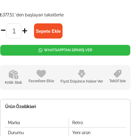
₺377,51
'den başlayan taksitlerle
WHATSAPPTAN SİPARİŞ VER
Favorilere Ekle
Teklif İste
Fiyat Düşünce Haber Ver
Kritik Stok
Ürün Özellikleri
Marka
Retro
Durumu
Yeni ürün