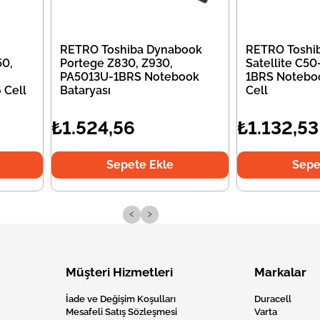
RETRO Toshiba Dynabook
RETRO Toshi
50,
Portege Z830, Z930,
Satellite C5
PA5013U-1BRS Notebook
1BRS Noteboo
 Cell
Bataryası
Cell
₺1.524,56
₺1.132,53
Sepete Ekle
Sepe
‹
›
Müşteri Hizmetleri
Markalar
İade ve Değişim Koşulları
Duracell
Mesafeli Satış Sözleşmesi
Varta