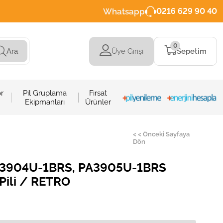
Whatsapp
0216 629 90 40
0
Üye Girişi
Sepetim
Ara
r
Pil Gruplama
Fırsat
Ekipmanları
Ürünler
< < Önceki Sayfaya
Dön
A3904U-1BRS, PA3905U-1BRS
Pili / RETRO