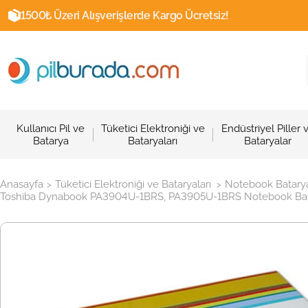
1500₺ Üzeri Alışverişlerde Kargo Ücretsiz!
Kullanıcı Pil ve
Tüketici Elektroniği ve
Endüstriyel Piller 
Batarya
Bataryaları
Bataryalar
Anasayfa
Tüketici Elektroniği ve Bataryaları
Notebook Batarya
>
>
Toshiba Dynabook PA3904U-1BRS, PA3905U-1BRS Notebook Batar