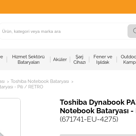
ve
Hizmet Sektörü
Şarj
Fener ve
Outdoo
Aküler
Bataryaları
Cihazı
Işıldak
Kamp
sı
Toshiba Notebook Bataryası
>
>
yası - Pili / RETRO
Toshiba Dynabook P
Notebook Bataryası - 
(671741-EU-4275)