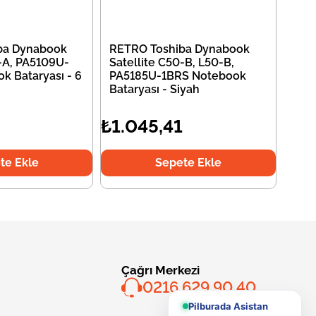
ba Dynabook
RETRO Toshiba Dynabook
0-A, PA5109U-
Satellite C50-B, L50-B,
k Bataryası - 6
PA5185U-1BRS Notebook
Bataryası - Siyah
₺1.045,41
te Ekle
Sepete Ekle
Çağrı Merkezi
0216 629 90 40
Pilburada Asistan