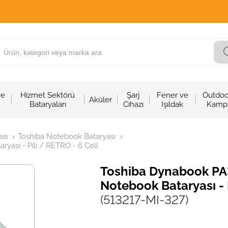
ve
Hizmet Sektörü
Şarj
Fener ve
Outdoo
Aküler
Bataryaları
Cihazı
Işıldak
Kamp
sı
Toshiba Notebook Bataryası
>
>
sı - Pili / RETRO - 6 Cell
Toshiba Dynabook P
Notebook Bataryası - 
(513217-MI-327)