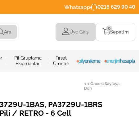
Whatsapp
0216 629 90 40
0
Üye Girişi
Sepetim
Ara
r
Pil Gruplama
Fırsat
Ekipmanları
Ürünler
< < Önceki Sayfaya
Dön
A3729U-1BAS, PA3729U-1BRS
Pili / RETRO - 6 Cell