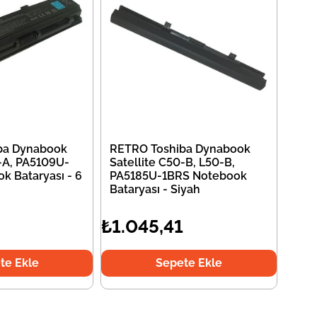
ba Dynabook
RETRO Toshiba Dynabook
0-A, PA5109U-
Satellite C50-B, L50-B,
k Bataryası - 6
PA5185U-1BRS Notebook
Bataryası - Siyah
₺1.045,41
te Ekle
Sepete Ekle