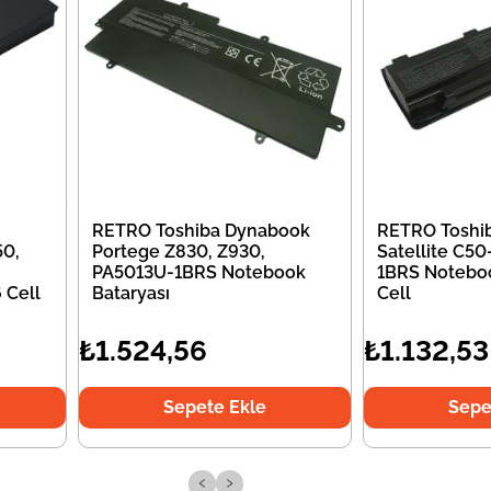
RETRO Toshiba Dynabook
RETRO Toshi
50,
Portege Z830, Z930,
Satellite C5
PA5013U-1BRS Notebook
1BRS Noteboo
 Cell
Bataryası
Cell
₺1.524,56
₺1.132,53
Sepete Ekle
Sepe
‹
›