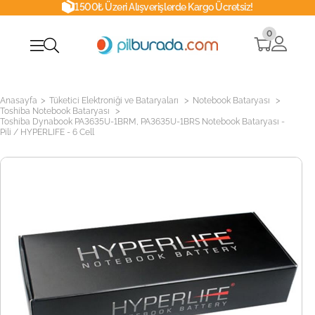
1500₺ Üzeri Alışverişlerde Kargo Ücretsiz!
0
>
>
>
Anasayfa
Tüketici Elektroniği ve Bataryaları
Notebook Bataryası
>
Toshiba Notebook Bataryası
Toshiba Dynabook PA3635U-1BRM, PA3635U-1BRS Notebook Bataryası -
Pili / HYPERLIFE - 6 Cell