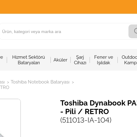
ve
Hizmet Sektörü
Şarj
Fener ve
Outdoo
Aküler
Bataryaları
Cihazı
Işıldak
Kamp
sı
Toshiba Notebook Bataryası
>
>
ETRO
Toshiba Dynabook PA
- Pili / RETRO
(511013-IA-104)