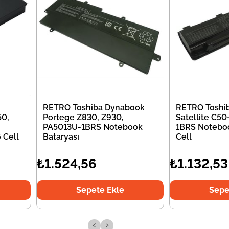
RETRO Toshiba Dynabook
RETRO Toshi
50,
Portege Z830, Z930,
Satellite C5
PA5013U-1BRS Notebook
1BRS Noteboo
 Cell
Bataryası
Cell
₺1.524,56
₺1.132,53
Sepete Ekle
Sepe
‹
›