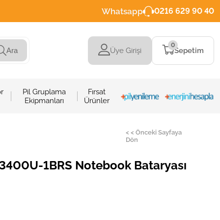
Whatsapp
0216 629 90 40
0
Üye Girişi
Sepetim
Ara
r
Pil Gruplama
Fırsat
Ekipmanları
Ürünler
< < Önceki Sayfaya
Dön
3400U-1BRS Notebook Bataryası