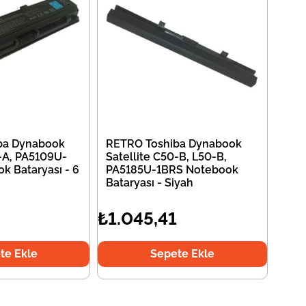
ba Dynabook
RETRO Toshiba Dynabook
0-A, PA5109U-
Satellite C50-B, L50-B,
k Bataryası - 6
PA5185U-1BRS Notebook
Bataryası - Siyah
₺1.045,41
te Ekle
Sepete Ekle