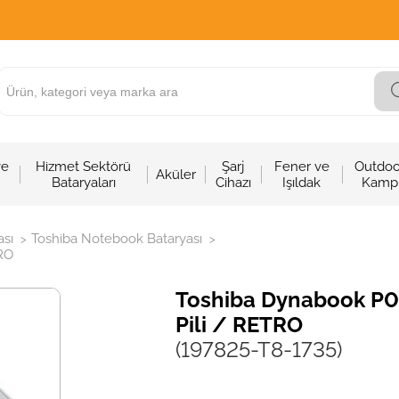
ve
Hizmet Sektörü
Şarj
Fener ve
Outdoo
Aküler
Bataryaları
Cihazı
Işıldak
Kamp
sı
Toshiba Notebook Bataryası
>
>
RO
Toshiba Dynabook P0
Pili / RETRO
(197825-T8-1735)