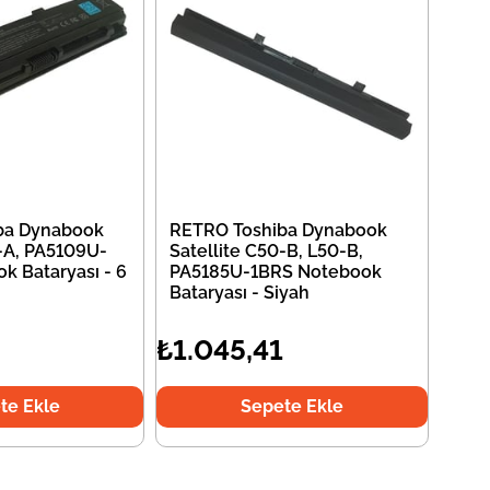
ba Dynabook
RETRO Toshiba Dynabook
0-A, PA5109U-
Satellite C50-B, L50-B,
k Bataryası - 6
PA5185U-1BRS Notebook
Bataryası - Siyah
₺1.045,41
te Ekle
Sepete Ekle