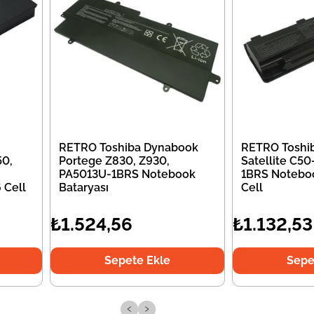
RETRO Toshiba Dynabook
RETRO Toshi
50,
Portege Z830, Z930,
Satellite C5
PA5013U-1BRS Notebook
1BRS Noteboo
 Cell
Bataryası
Cell
₺1.524,56
₺1.132,53
Sepete Ekle
Sepe
‹
›