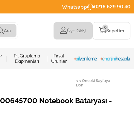
Whatsapp
0216 629 90 40
0
Üye Girişi
Sepetim
Ara
r
Pil Gruplama
Fırsat
Ekipmanları
Ürünler
< < Önceki Sayfaya
Dön
00645700 Notebook Bataryası -