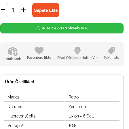
WHATSAPPTAN SİPARİŞ VER
Favorilere Ekle
Teklif İste
Fiyat Düşünce Haber Ver
Kritik Stok
Ürün Özellikleri
Marka
Retro
Durumu
Yeni ürün
Hücreler (Cells)
Li-ion - 6 Cell
Voltaj (V)
10.8