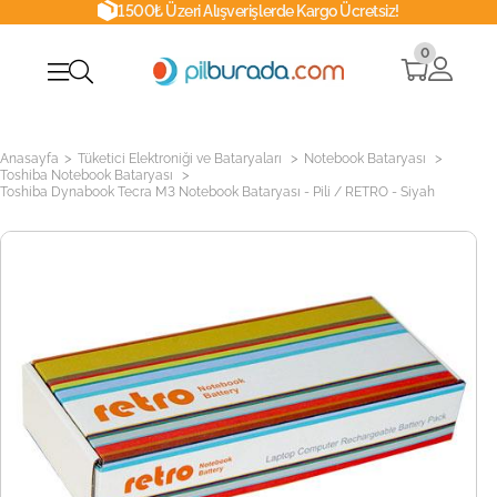
1500₺ Üzeri Alışverişlerde Kargo Ücretsiz!
0
>
>
>
Anasayfa
Tüketici Elektroniği ve Bataryaları
Notebook Bataryası
>
Toshiba Notebook Bataryası
Toshiba Dynabook Tecra M3 Notebook Bataryası - Pili / RETRO - Siyah