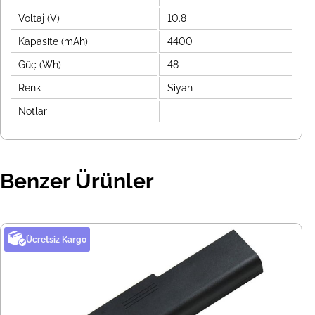
Voltaj (V)
10.8
Kapasite (mAh)
4400
Güç (Wh)
48
Renk
Siyah
Notlar
Benzer Ürünler
Ücretsiz Kargo