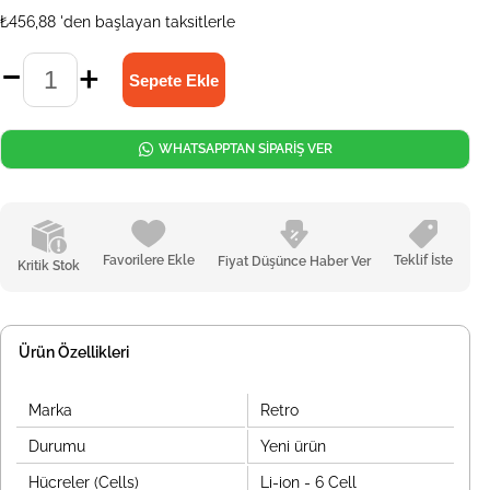
₺456,88
'den başlayan taksitlerle
WHATSAPPTAN SİPARİŞ VER
Favorilere Ekle
Teklif İste
Fiyat Düşünce Haber Ver
Kritik Stok
Ürün Özellikleri
Marka
Retro
Durumu
Yeni ürün
Hücreler (Cells)
Li-ion - 6 Cell