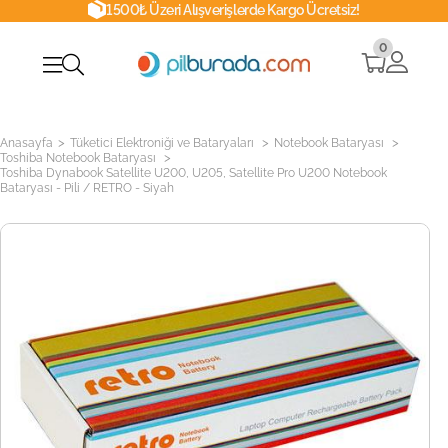
1500₺ Üzeri Alışverişlerde Kargo Ücretsiz!
0
>
>
>
Anasayfa
Tüketici Elektroniği ve Bataryaları
Notebook Bataryası
>
Toshiba Notebook Bataryası
Toshiba Dynabook Satellite U200, U205, Satellite Pro U200 Notebook
Bataryası - Pili / RETRO - Siyah