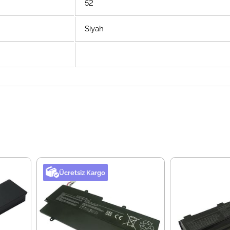
52
Siyah
Ücretsiz Kargo