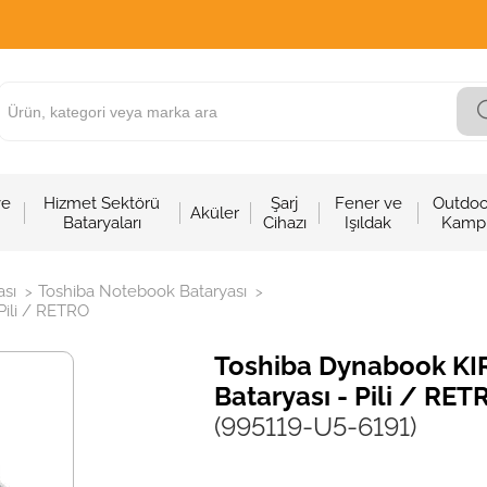
ve
Hizmet Sektörü
Şarj
Fener ve
Outdoo
Aküler
Bataryaları
Cihazı
Işıldak
Kamp
sı
Toshiba Notebook Bataryası
>
>
ili / RETRO
Toshiba Dynabook K
Bataryası - Pili / RET
(995119-U5-6191)