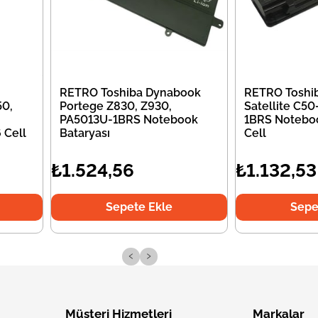
RETRO Toshiba Dynabook
RETRO Toshi
50,
Portege Z830, Z930,
Satellite C5
PA5013U-1BRS Notebook
1BRS Noteboo
 Cell
Bataryası
Cell
₺1.524,56
₺1.132,53
Sepete Ekle
Sepe
‹
›
Müşteri Hizmetleri
Markalar