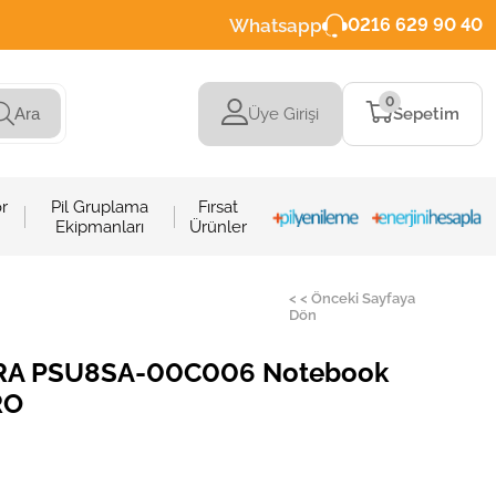
Whatsapp
0216 629 90 40
0
Üye Girişi
Sepetim
Ara
r
Pil Gruplama
Fırsat
Ekipmanları
Ürünler
< < Önceki Sayfaya
Dön
IRA PSU8SA-00C006 Notebook
RO