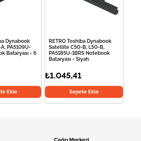
ba Dynabook
RETRO Toshiba Dynabook
0-A, PA5109U-
Satellite C50-B, L50-B,
k Bataryası - 6
PA5185U-1BRS Notebook
Bataryası - Siyah
₺1.045,41
te Ekle
Sepete Ekle
Çağrı Merkezi