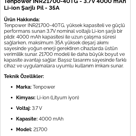
Tenpower INR21700-40TG - 3.7V 4000 mAh
Li-ion Şarjlı Pil - 35A
Ürün Hakkında:
Tenpower INR21700-40TG, yüksek kapasiteli ve güçlü
performans sunan 3.7V nominal voltajlı Li-ion şarjlı bir
pildir. 4000 mAh kapasitesi ile uzun çalışma süresi
sağlarken, maksimum 35A yüksek deşarj akımı
sayesinde yoğun enerji gerektiren cihazlarda üstün
verimlilik sunar. 21700 modeli ile daha büyük boyut ve
kapasite avantajı sağlar. Başsız tasarımı sayesinde farklı
cihaz ve uygulamalara uyumlu kullanım imkanı sunar.
Teknik Özellikler:
Marka:
Tenpower
Kimyası:
Li-ion (Lityum iyon)
Voltaj:
3.7 V
Kapasite:
4000 mAh
Model:
21700