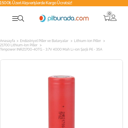
lerde Kargo Ücretsiz!
02
Whatsapp
0
>
>
>
Anasayfa
Endüstriyel Piller ve Bataryalar
Lithium-Ion Piller
>
21700 Lithium-Ion Piller
Tenpower INR21700-40TG - 3.7V 4000 Mah Li-ion Şarjlı Pil - 35A