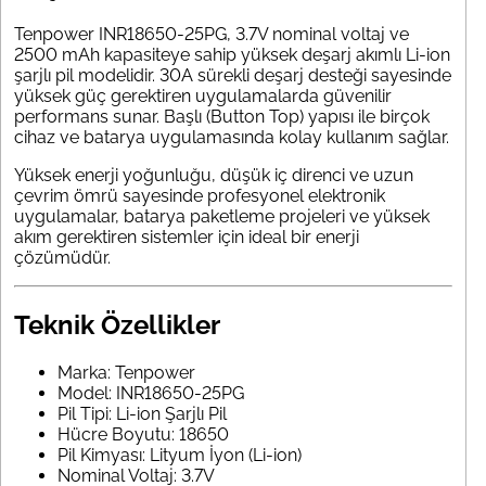
Tenpower INR18650-25PG, 3.7V nominal voltaj ve
2500 mAh kapasiteye sahip yüksek deşarj akımlı Li-ion
şarjlı pil modelidir. 30A sürekli deşarj desteği sayesinde
yüksek güç gerektiren uygulamalarda güvenilir
performans sunar. Başlı (Button Top) yapısı ile birçok
cihaz ve batarya uygulamasında kolay kullanım sağlar.
Yüksek enerji yoğunluğu, düşük iç direnci ve uzun
çevrim ömrü sayesinde profesyonel elektronik
uygulamalar, batarya paketleme projeleri ve yüksek
akım gerektiren sistemler için ideal bir enerji
çözümüdür.
Teknik Özellikler
Marka: Tenpower
Model: INR18650-25PG
Pil Tipi: Li-ion Şarjlı Pil
Hücre Boyutu: 18650
Pil Kimyası: Lityum İyon (Li-ion)
Nominal Voltaj: 3.7V