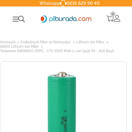
0216 629 90 40
Whatsapp
0
>
>
>
Anasayfa
Endüstriyel Piller ve Bataryalar
Lithium-Ion Piller
>
18650 Lithium-Ion Piller
Tenpower INR18650-25PG - 3.7V 2500 Mah Li-ion Şarjlı Pil - 30A Başlı