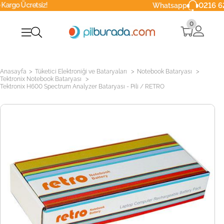
tsiz!
0216 629 90 40
Whatsapp
0
>
>
>
Anasayfa
Tüketici Elektroniği ve Bataryaları
Notebook Bataryası
>
Tektronix Notebook Bataryası
Tektronix H600 Spectrum Analyzer Bataryası - Pili / RETRO