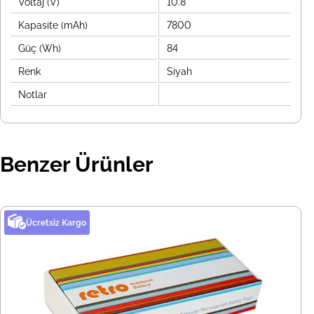
Voltaj (V)
10.8
Kapasite (mAh)
7800
Güç (Wh)
84
Renk
Siyah
Notlar
Benzer Ürünler
Ücretsiz Kargo